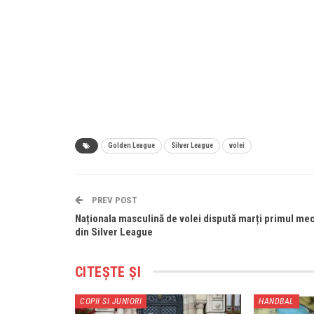
Golden League
Silver League
volei
PREV POST
Naționala masculină de volei dispută marți primul mec
din Silver League
CITEȘTE ȘI
COPII SI JUNIORI
HANDBAL