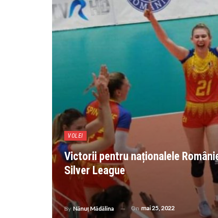
VOLEI
Victorii pentru naționalele Românie
Silver League
On
mai 25, 2022
By
Nănuț Mădălina