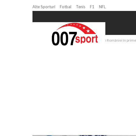
Alte Sporturi
Fotbal
Tenis
F1
NFL
Home
Volei
Victorii pentru naționalele României în prim