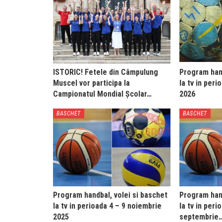
ISTORIC! Fetele din Câmpulung
Program hand
Muscel vor participa la
la tv in peri
Campionatul Mondial Școlar…
2026
BASCHET
BASCHET
Program handbal, volei si baschet
Program hand
la tv in perioada 4 – 9 noiembrie
la tv in peri
2025
septembrie