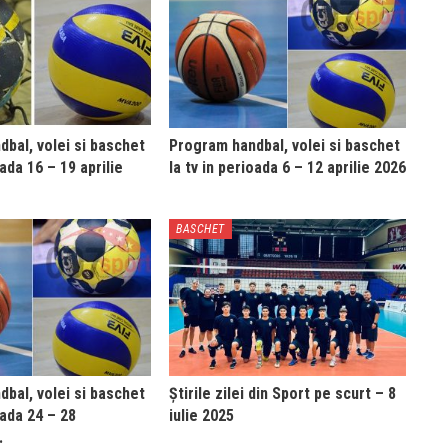
bal, volei si baschet
Program handbal, volei si baschet
oada 16 – 19 aprilie
la tv in perioada 6 – 12 aprilie 2026
BASCHET
bal, volei si baschet
Știrile zilei din Sport pe scurt – 8
oada 24 – 28
iulie 2025
…