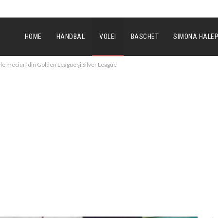
HOME
HANDBAL
VOLEI
BASCHET
SIMONA HALE
ele meciuri din Golden League și Silver League