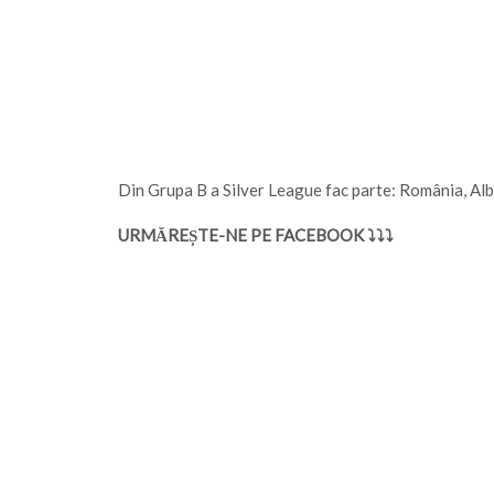
Din Grupa B a Silver League fac parte: România, Al
URMĂREȘTE-NE PE FACEBOOK ⤵⤵⤵