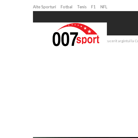
Alte Sporturi
Fotbal
Tenis
F1
NFL
Home
Sanie
VIDEO Sanie: România a cucerit argintul la C