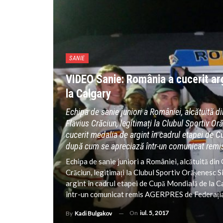
SANIE
VIDEO Sanie: România a cucerit arg
la Calgary
Echipa de sanie juniori a României, alcătuită 
Flavius Crăciun, legitimați la Clubul Sportiv O
cucerit medalia de argint în cadrul etapei de C
după cum se apreciază într-un comunicat rem
Echipa de sanie juniori a României, alcătuită di
Crăciun, legitimați la Clubul Sportiv Orășenesc S
argint în cadrul etapei de Cupă Mondială de la C
într-un comunicat remis AGERPRES de Federația 
On
iul. 5, 2017
By
Kadi Bulgakov