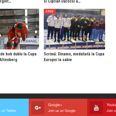
argint…
si Ciprian Darocsi a…
SANIE
 de bob dublu la Cupa
Scrimă: Dinamo, medaliată la Cupa
 Altenberg
Europei la sabie
r
Google+
Yout
 on Twitter
Join us on Google
Join 