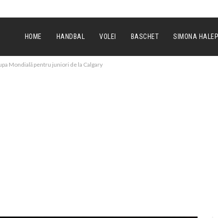
HOME
HANDBAL
VOLEI
BASCHET
SIMONA HALE
upa Mondială pentru juniori de la Calgary