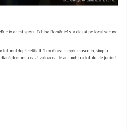
foto: Federația Română de Bob și Sanie - Fb.
adiție în acest sport. Echipa României s-a clasat pe locul secund
artul unul după celălalt, în ordinea: simplu masculin, simplu
anadiană demonstrează valoarea de ansamblu a lotului de juniori