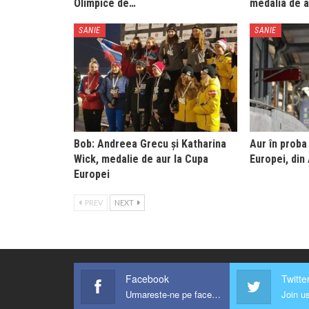
Olimpice de…
medalia de 
SANIE
SANIE
Bob: Andreea Grecu și Katharina
Aur în proba
Wick, medalie de aur la Cupa
Europei, din
Europei
PREV
NEXT
Facebook
Twitte
Urmareste-ne pe facebook !
Join us