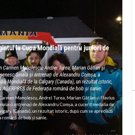
intul la Cupa Mondială pentru juniori de
din Carmen Manolescu, Andrei Turea, Marian Gâtlan și
rășenesc Sinaia și antrenați de Alexandru Comșa, a
upă Mondială de la Calgary (Canada), un rezultat istoric,
is AGERPRES de Federația română de bob și sanie.
n Carmen Manolescu, Andrei Turea, Marian Gâtlan și Flavius
inaia și antrenați de Alexandru Comșa, a cucerit medalia de
algary (Canada), un rezultat istoric, după cum se apreciază
română de bob și sanie.