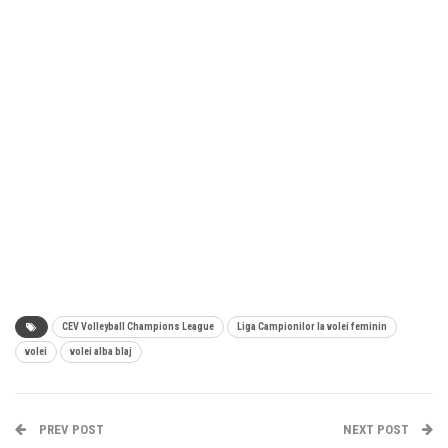
CEV Volleyball Champions League
Liga Campionilor la volei feminin
volei
volei alba blaj
PREV POST
NEXT POST