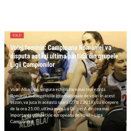
VOLEI
Volei feminin: Campioana României va
disputa astăzi ultima partidă din grupele
Ligii Campionilor
Volei Alba Blaj, singura echipă care mai reprezintă
România în competițiile internaționale de volei în acest
sezon, va juca în această seară (27.02.2018), cu începere
de la ora 21:00, ultima manșă a Grupei A din cea mai
importantă competiție europeană de volei – Liga
Campionilor.