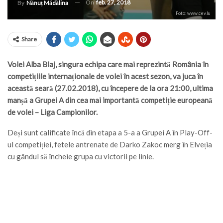
On
feb. 27, 2018
By
Nănuț Mădălina
Foto: www.cev.lu
Share
Volei Alba Blaj, singura echipa care mai reprezintă România în
competițiile internaționale de volei în acest sezon, va juca în
această seară (27.02.2018), cu începere de la ora 21:00, ultima
manșă a Grupei A din cea mai importantă competiție europeană
de volei – Liga Campionilor.
Deși sunt calificate încă din etapa a 5-a a Grupei A în Play-Off-
ul competiției, fetele antrenate de Darko Zakoc merg în Elveția
cu gândul să încheie grupa cu victorii pe linie.