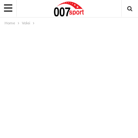
Home
Volei