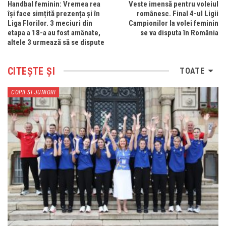
Handbal feminin: Vremea rea
Veste imensă pentru voleiul
își face simțită prezența și în
românesc. Final 4-ul Ligii
Liga Florilor. 3 meciuri din
Campionilor la volei feminin
etapa a 18-a au fost amânate,
se va disputa în România
altele 3 urmează să se dispute
CITEȘTE ȘI
TOATE
COPII SI JUNIORI