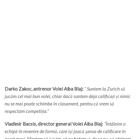
Darko Zakoc, antrenor Volei Alba Blaj:
“ Suntem la Zurich să
jucăm cel mai bun volei, chiar dacă suntem deja calificați și nimic
nu se mai poate schimba în clasament, pentru că vrem să
respectăm competiția.”
Vladimir Bacsis, director general Volei Alba Blaj
:
“Întâlnim o
echipă în revenire de formă, care își joacă șansa de calificare în
acest meci. Mergem să jucăm, să ne batem și, de ce nu, să obținem