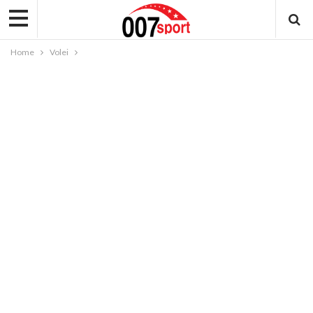
Home
Volei