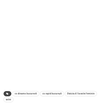
cs dinamo bucuresti
cs rapid bucurești
Divizia A1 la volei feminin
volei