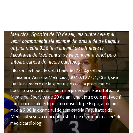
Liberoul echipei de volei feminin UVT Agroland
Timisoara, Adriana Melniciuc( 30.10.1997, 1,73 m), si-a
luat la revedere de la sportul pe care la practicat cu
bucurie si se va dedica unei noi provocari, Facultetea de
Medicina. Sportiva de 20 de ani, una dintre cele mai
vechi componente ale echipei din orasul de pe Bega, a
obținut media 9,38 la examenul de admitere la
Facultatea de Medicină și se va concentra strict pe o
viitoare carieră de medic cardiolog.
Liberoul echipei de volei feminin UVT Agroland
Timisoara, Adriana Melniciuc( 30.10.1997, 1,73 m), si-a
luat la revedere de la sportul pe care la practicat cu
bucurie si se va dedica unei noi provocari, Facultetea de
Medicina. Sportiva de 20 de ani, una dintre cele mai vechi
componente ale echipei din orasul de pe Bega, a obținut
media 9,38 la examenul de admitere la Facultatea de
Medicină și se va concentra strict pe o viitoare carieră de
medic cardiolog.