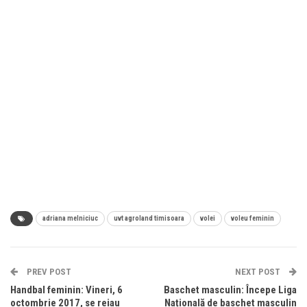
adriana melniciuc
uvt agroland timisoara
volei
voleu feminin
PREV POST
NEXT POST
Handbal feminin: Vineri, 6
Baschet masculin: Începe Liga
octombrie 2017, se reiau
Națională de baschet masculin