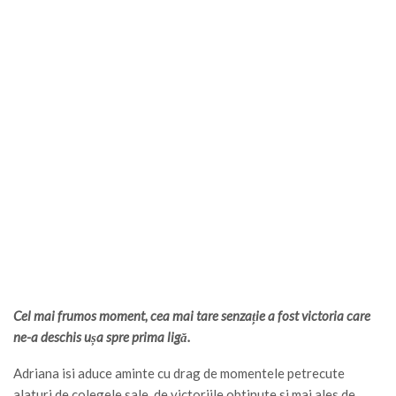
Cel mai frumos moment, cea mai tare senzație a fost victoria care
ne-a deschis ușa spre prima ligă.
Adriana isi aduce aminte cu drag de momentele petrecute
alaturi de colegele sale, de victoriile obtinute si mai ales de