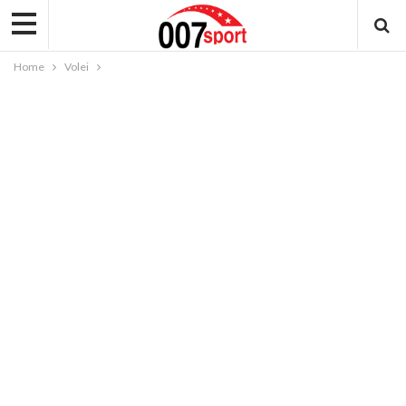
Home
Volei
VOLEI
Volei feminin: Liberoul de la Agroland
Timisoara, Adriana Melniciuc, renunta la
volei pentru Facultatea de Medicina