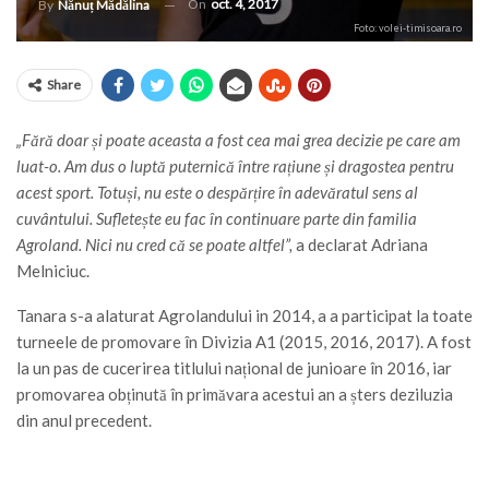
On
oct. 4, 2017
By
Nănuț Mădălina
Foto: volei-timisoara.ro
Share
„Fără doar și poate aceasta a fost cea mai grea decizie pe care am
luat-o. Am dus o luptă puternică între rațiune și dragostea pentru
acest sport. Totuși, nu este o despărțire în adevăratul sens al
cuvântului. Sufletește eu fac în continuare parte din familia
Agroland. Nici nu cred că se poate altfel”,
a declarat Adriana
Melniciuc.
Tanara s-a alaturat Agrolandului in 2014, a a participat la toate
turneele de promovare în Divizia A1 (2015, 2016, 2017). A fost
la un pas de cucerirea titlului național de junioare în 2016, iar
promovarea obținută în primăvara acestui an a șters deziluzia
din anul precedent.