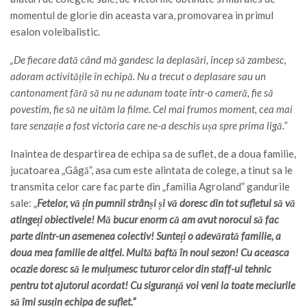
momentul de glorie din aceasta vara, promovarea in primul
esalon voleibalistic.
„De fiecare dată când mă gandesc la deplasări, încep să zambesc,
adoram activitățile în echipă. Nu a trecut o deplasare sau un
cantonament fără să nu ne adunam toate într-o cameră, fie să
povestim, fie să ne uităm la filme. Cel mai frumos moment, cea mai
tare senzație a fost victoria care ne-a deschis ușa spre prima ligă.”
Inaintea de despartirea de echipa sa de suflet, de a doua familie,
jucatoarea „Gâgă”, asa cum este alintata de colege, a tinut sa le
transmita celor care fac parte din „familia Agroland” gandurile
sale: „
Fetelor, vă țin pumnii strânși și vă doresc din tot sufletul să vă
atingeți obiectivele! Mă bucur enorm că am avut norocul să fac
parte dintr-un asemenea colectiv! Sunteți o adevărată familie, a
doua mea familie de altfel. Multă baftă în noul sezon! Cu aceasca
ocazie doresc să le mulțumesc tuturor celor din staff-ul tehnic
pentru tot ajutorul acordat! Cu siguranță voi veni la toate meciurile
să îmi susțin echipa de suflet.”