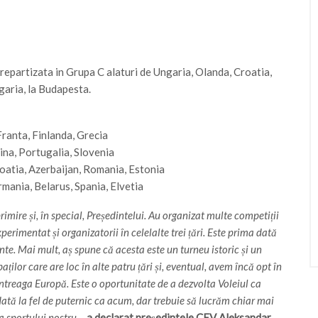
repartizata in Grupa C alaturi de Ungaria, Olanda, Croatia,
garia, la Budapesta.
Franta, Finlanda, Grecia
aina, Portugalia, Slovenia
roatia, Azerbaijan, Romania, Estonia
rmania, Belarus, Spania, Elvetia
imire și, în special, Președintelui. Au organizat multe competiții
rimentat și organizatorii în celelalte trei țări. Este prima dată
te. Mai mult, aș spune că acesta este un turneu istoric și un
lor care are loc în alte patru țări și, eventual, avem încă opt în
treaga Europă. Este o oportunitate de a dezvolta Voleiul ca
ată la fel de puternic ca acum, dar trebuie să lucrăm chiar mai
a sportului nostru „,
a declarat președintele CEV Aleksandar