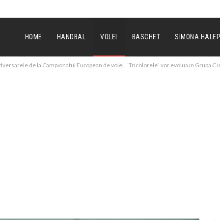
HOME
HANDBAL
VOLEI
BASCHET
SIMONA HALE
adversarele de la Campionatul European de volei. “Tricolorele” vor evolua in Grupa C 