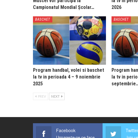
Muscel vor participa la
la tv in peri
Campionatul Mondial Școlar…
2026
BASCHET
BASCHET
Program handbal, volei si baschet
Program hand
la tv in perioada 4 – 9 noiembrie
la tv in peri
2025
septembrie
PREV
NEXT
Facebook
Twitte
Urmareste-ne pe facebook !
Join us