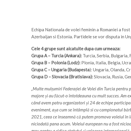
Echipa Nationala de volei feminin a Romaniei a fost 
Azerbaijan si Estonia. Partidele se vor disputa in Un
Cele 4 grupe sunt alcatuite dupa cum urmeaza:
Grupa A – Turcia (Ankara):
Turcia, Serbia, Bulgaria, 
Grupa B – Polonia (Lodz):
Plonia, Italia, Belgia, Ucr
Grupa C – Ungaria (Budapesta
): Ungaria, Olanda, C
Grupa D – Slovacia (Bratislava):
Slovacia, Rusia, Ge
„Multe mulțumiri Federației de Volei din Turcia pentru pr
majore și au făcut-o întotdeauna cu mult succes. Am expe
când avem patru organizatori și 24 de echipe participan
eveniment, așa cum se întâmplă si cu campionatul bărbați
2021, ceea ce înseamnă că putem promova voleiul în în
niciodată pana acum. Voleiul european nu a fost niciod
greu pentru a ridica statutul și valoarea internațională 