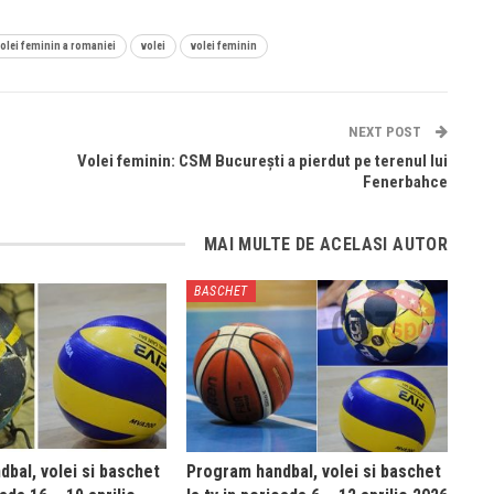
volei feminin a romaniei
volei
volei feminin
NEXT POST
Volei feminin: CSM București a pierdut pe terenul lui
Fenerbahce
MAI MULTE DE ACELASI AUTOR
BASCHET
bal, volei si baschet
Program handbal, volei si baschet