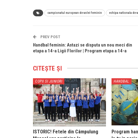
campionatul european de volei feminin
echipa nationala de 
PREV POST
Handbal feminin: Astazi se disputa un nou meci din
etapa a 14-a Ligii Florilor | Program etapa a 14-a
CITEȘTE ȘI
COPII SI JUNIORI
HANDBAL
ISTORIC! Fetele din Câmpulung
Program hand