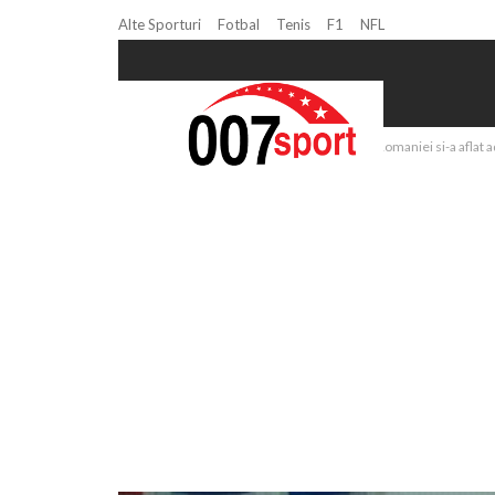
Alte Sporturi
Fotbal
Tenis
F1
NFL
Home
Volei
Volei feminin: Nationala Romaniei si-a aflat 