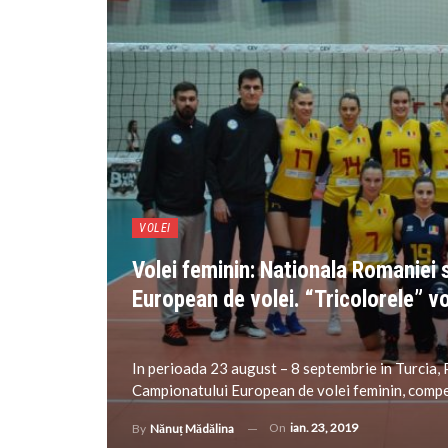
VOLEI
Volei feminin: Nationala Romaniei 
European de volei. “Tricolorele” v
In perioada 23 august – 8 septembrie in Turcia, P
Campionatului European de volei feminin, competi
On
ian. 23, 2019
By
Nănuț Mădălina