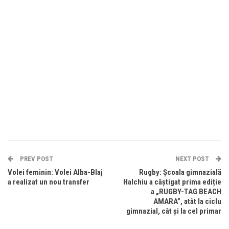
PREV POST
NEXT POST
Volei feminin: Volei Alba-Blaj
Rugby: Școala gimnazială
a realizat un nou transfer
Halchiu a câștigat prima ediție
a „RUGBY-TAG BEACH
AMARA”, atât la ciclu
gimnazial, cât și la cel primar