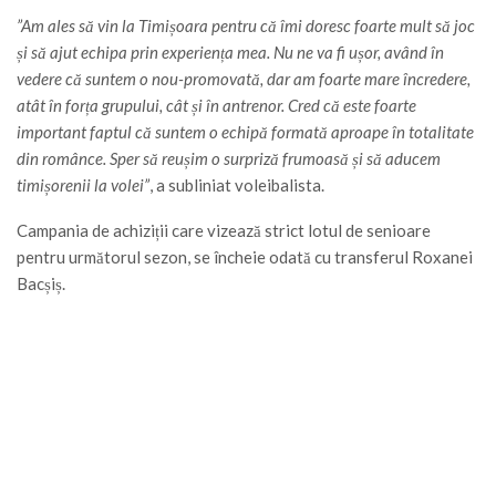
”Am ales să vin la Timișoara pentru că îmi doresc foarte mult să joc
și să ajut echipa prin experiența mea. Nu ne va fi ușor, având în
vedere că suntem o nou-promovată, dar am foarte mare încredere,
atât în forța grupului, cât și în antrenor. Cred că este foarte
important faptul că suntem o echipă formată aproape în totalitate
din românce. Sper să reușim o surpriză frumoasă și să aducem
timișorenii la volei”
, a subliniat voleibalista.
Campania de achiziții care vizează strict lotul de senioare
pentru următorul sezon, se încheie odată cu transferul Roxanei
Bacșiș.