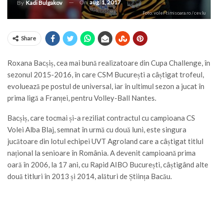
On
aug. 1, 2017
By
Kadi Bulgakov
Foto: volei-timisoara.ro / cev.lu
Share
Roxana Bacșiș, cea mai bună realizatoare din Cupa Challenge, în
sezonul 2015-2016, în care CSM București a câștigat trofeul,
evoluează pe postul de universal, iar în ultimul sezon a jucat în
prima ligă a Franței, pentru Volley-Ball Nantes.
Bacșiș, care tocmai și-a reziliat contractul cu campioana CS
Volei Alba Blaj, semnat în urmă cu două luni, este singura
jucătoare din lotul echipei UVT Agroland care a câștigat titlul
național la senioare în România. A devenit campioană prima
oară în 2006, la 17 ani, cu Rapid AIBO București, câștigând alte
două titluri în 2013 și 2014, alături de Știința Bacău.