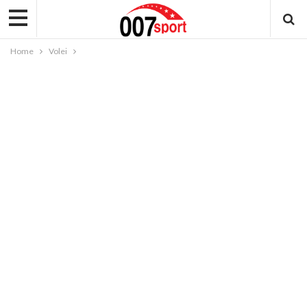
Home
Volei