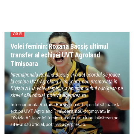
VOLEI
Volei feminin: Roxana Bacșiș ultimul
transfer al echipei UVT Agroland
Timișoara
Internaționala Roxana Bacșiș și-a dat acordul să joace
la echipa UVT Agroland Timișoara, nou-promovată în
Divizia A1 la volei feminin, a anunțat clubul bănățean pe
site-ul său oficial, potrivit agerpres.ro.
Internaționala Roxana Bacșiș și-a dat acordul să joace la
echipa UVT Agroland Timișoara, nou-promovată în
Divizia A1 la volei feminin, a anunțat clubul bănățean pe
site-ul său oficial, potrivit agerpres.ro.