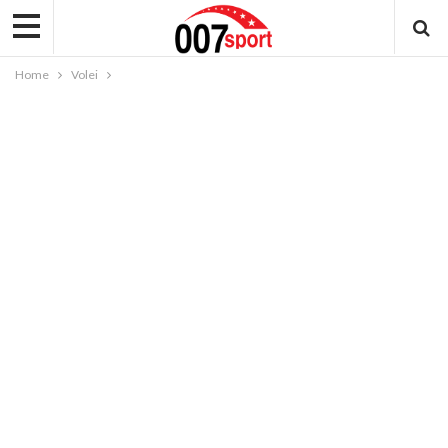
Home
Volei