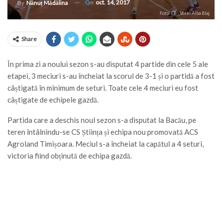
On
oct. 14, 2017
By
Nănuț Mădălina
Foto: FB - Volei Alba Blaj
Share
În prima zi a noului sezon s-au disputat 4 partide din cele 5 ale
etapei, 3 meciuri s-au încheiat la scorul de 3-1 și o partidă a fost
câștigată în minimum de seturi. Toate cele 4 meciuri eu fost
câștigate de echipele gazdă.
Partida care a deschis noul sezon s-a disputat la Bacău, pe
teren întâlnindu-se CS Știința și echipa nou promovată ACS
Agroland Timișoara. Meciul s-a încheiat la capătul a 4 seturi,
victoria fiind obținută de echipa gazdă.