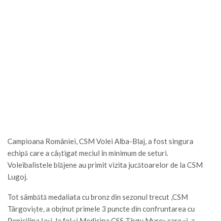
Campioana României, CSM Volei Alba-Blaj, a fost singura
echipă care a câștigat meciul în minimum de seturi.
Voleibalistele blăjene au primit vizita jucătoarelor de la CSM
Lugoj.
Tot sâmbătă medaliata cu bronz din sezonul trecut ,CSM
Târgoviște, a obținut primele 3 puncte din confruntarea cu
Penicilina Iași, la fel și Medicina CSS Tîrgu Mureș care și-a