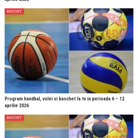
BASCHET
Program handbal, volei si baschet la tv in perioada 6 – 12
aprilie 2026
BASCHET