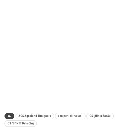
ACS Agroland Timișoara
acs penicilina iasi
CS Știința Bacău
CS ”U” NTT Data Cluj