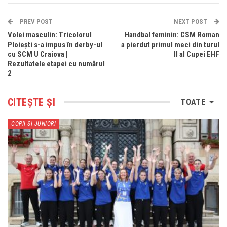
PREV POST
NEXT POST
Volei masculin: Tricolorul
Handbal feminin: CSM Roman
Ploiești s-a impus în derby-ul
a pierdut primul meci din turul
cu SCM U Craiova |
II al Cupei EHF
Rezultatele etapei cu numărul
2
CITEȘTE ȘI
TOATE
COPII SI JUNIORI