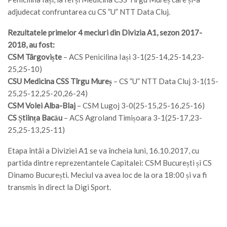
adjudecat confruntarea cu CS ”U” NTT Data Cluj.
Rezultatele primelor 4 meciuri din Divizia A1, sezon 2017-
2018, au fost:
CSM Târgoviște
– ACS Penicilina Iași 3-1(25-14,25-14,23-
25,25-10)
CSU Medicina CSS Tîrgu Mureș
– CS ”U” NTT Data Cluj 3-1(15-
25,25-12,25-20,26-24)
CSM Volei Alba-Blaj
– CSM Lugoj 3-0(25-15,25-16,25-16)
CS Știința Bacău
– ACS Agroland Timișoara 3-1(25-17,23-
25,25-13,25-11)
Etapa întâi a Diviziei A1 se va încheia luni, 16.10.2017, cu
partida dintre reprezentantele Capitalei: CSM București și CS
Dinamo București. Meciul va avea loc de la ora 18:00 și va fi
transmis în direct la Digi Sport.