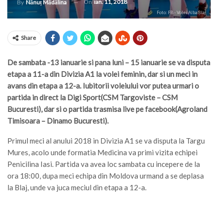
On
ian. 11, 2018
By
Nănuț Mădălina
Foto: FB - Volei Alba Blaj
Share
De sambata -13 ianuarie si pana luni – 15 ianuarie se va disputa
etapa a 11-a din Divizia A1 la volei feminin, dar si un meci in
avans din etapa a 12-a. Iubitorii voleiului vor putea urmari o
partida in direct la Digi Sport(CSM Targoviste – CSM
Bucuresti), dar si o partida trasmisa live pe facebook(Agroland
Timisoara – Dinamo Bucuresti).
Primul meci al anului 2018 in Divizia A1 se va disputa la Targu
Mures, acolo unde formatia Medicina va primi vizita echipei
Penicilina Iasi. Partida va avea loc sambata cu incepere de la
ora 18:00, dupa meci echipa din Moldova urmand a se deplasa
la Blaj, unde va juca meciul din etapa a 12-a.