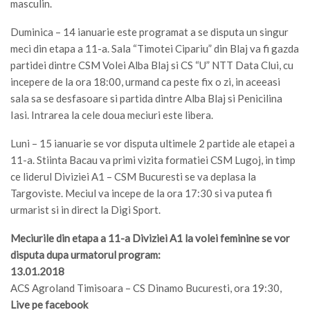
masculin.
Duminica – 14 ianuarie este programat a se disputa un singur
meci din etapa a 11-a. Sala “Timotei Cipariu” din Blaj va fi gazda
partidei dintre CSM Volei Alba Blaj si CS “U” NTT Data Clui, cu
incepere de la ora 18:00, urmand ca peste fix o zi, in aceeasi
sala sa se desfasoare si partida dintre Alba Blaj si Penicilina
Iasi. Intrarea la cele doua meciuri este libera.
Luni – 15 ianuarie se vor disputa ultimele 2 partide ale etapei a
11-a. Stiinta Bacau va primi vizita formatiei CSM Lugoj, in timp
ce liderul Diviziei A1 – CSM Bucuresti se va deplasa la
Targoviste. Meciul va incepe de la ora 17:30 si va putea fi
urmarist si in direct la Digi Sport.
Meciurile din etapa a 11-a Diviziei A1 la volei feminine se vor
disputa dupa urmatorul program:
13.01.2018
ACS Agroland Timisoara – CS Dinamo Bucuresti, ora 19:30,
Live pe facebook