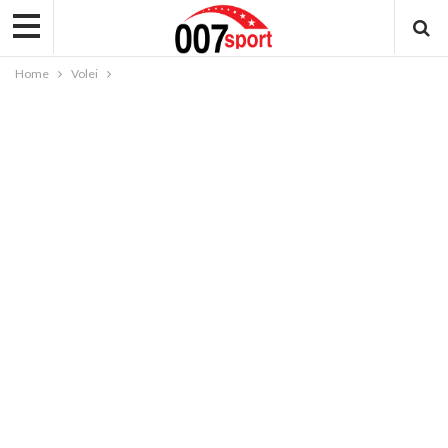
Home
Volei