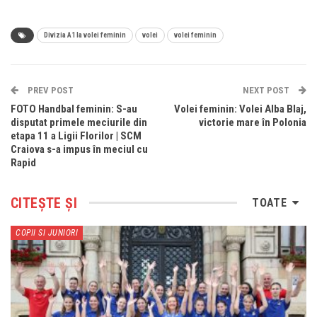
Divizia A1 la volei feminin
volei
volei feminin
PREV POST
NEXT POST
FOTO Handbal feminin: S-au
Volei feminin: Volei Alba Blaj,
disputat primele meciurile din
victorie mare în Polonia
etapa 11 a Ligii Florilor | SCM
Craiova s-a impus în meciul cu
Rapid
CITEȘTE ȘI
TOATE
COPII SI JUNIORI