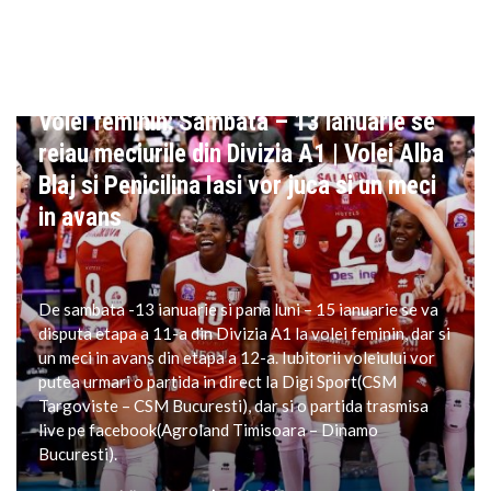
VOLEI
Volei feminin: Sambata – 13 ianuarie se
reiau meciurile din Divizia A1 | Volei Alba
Blaj si Penicilina Iasi vor juca si un meci
in avans
De sambata -13 ianuarie si pana luni – 15 ianuarie se va
disputa etapa a 11-a din Divizia A1 la volei feminin, dar si
un meci in avans din etapa a 12-a. Iubitorii voleiului vor
putea urmari o partida in direct la Digi Sport(CSM
Targoviste – CSM Bucuresti), dar si o partida trasmisa
live pe facebook(Agroland Timisoara – Dinamo
Bucuresti).