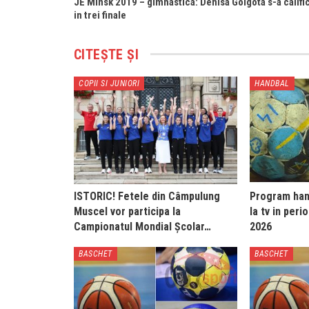
JE Minsk 2019 – gimnastica: Denisa Golgota s-a califi
in trei finale
CITEȘTE ȘI
COPII SI JUNIORI
HANDBAL
ISTORIC! Fetele din Câmpulung
Program hand
Muscel vor participa la
la tv in peri
Campionatul Mondial Școlar…
2026
BASCHET
BASCHET