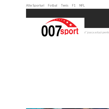
Alte Sporturi
Fotbal
Tenis
F1
NFL
Home
Volei
Volei feminin: “Tricolorele” joaca astazi pent