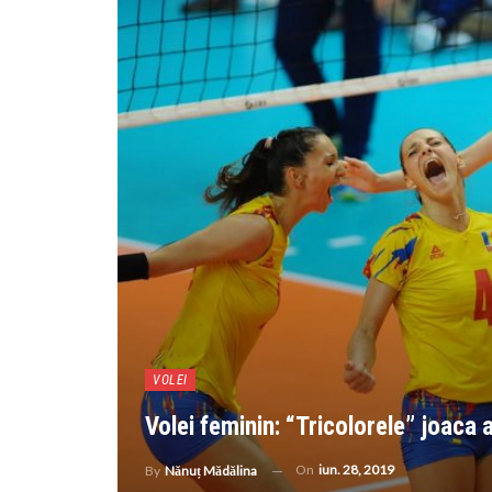
VOLEI
Volei feminin: “Tricolorele” joaca 
On
iun. 28, 2019
By
Nănuț Mădălina