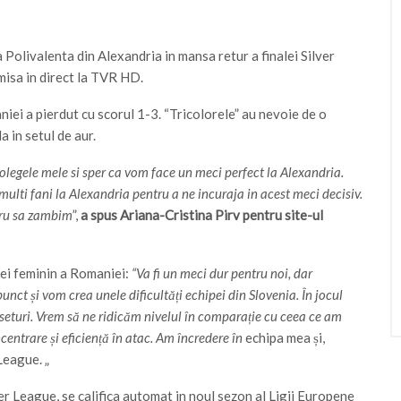
a Polivalenta din Alexandria in mansa retur a finalei Silver
misa in direct la TVR HD.
niei a pierdut cu scorul 1-3. “Tricolorele” au nevoie de o
a in setul de aur.
legele mele si sper ca vom face un meci perfect la Alexandria.
 multi fani la Alexandria pentru a ne incuraja in acest meci decisiv.
stru sa zambim
”,
a spus Ariana-Cristina Pirv pentru site-ul
lei feminin a Romaniei:
“Va fi un meci dur pentru noi, dar
t și vom crea unele dificultăți echipei din Slovenia. În jocul
 seturi. Vrem să ne ridicăm nivelul în comparație cu ceea ce am
entrare și eficiență în atac. Am încredere în
echipa mea și,
League. „
er League, se califica automat in noul sezon al Ligii Europene