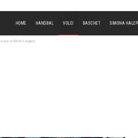
HOME
HANDBAL
VOLEI
BASCHET
SIMONA HALE
ru aur in Silver League