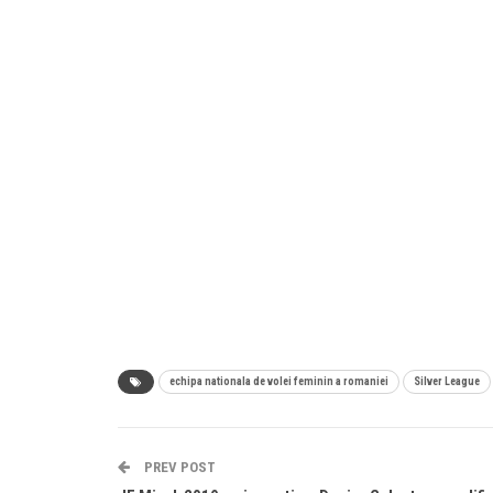
echipa nationala de volei feminin a romaniei
Silver League
PREV POST