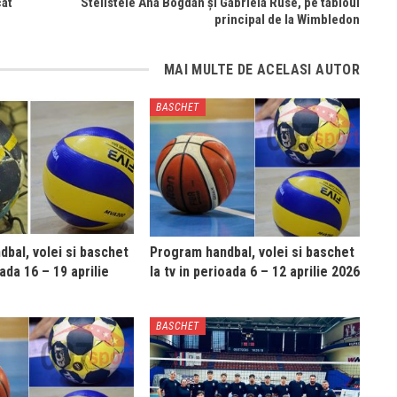
cat
Stelistele Ana Bogdan și Gabriela Ruse, pe tabloul
principal de la Wimbledon
MAI MULTE DE ACELASI AUTOR
BASCHET
bal, volei si baschet
Program handbal, volei si baschet
oada 16 – 19 aprilie
la tv in perioada 6 – 12 aprilie 2026
BASCHET