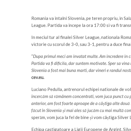
Romania va intalni Slovenia, pe teren propriu, in Sal
League. Partida va incepe la ora 17:00 si va fi trans
In meciul tur al finalei Silver League, nationala Roma
victorie cu scorul de 3-0, sau 3-1, pentru a duce final
“
Dupa primul meci am invatat multe. Am incredere in co
Partida va fi dificila, dar suntem motivate. Sper sa vina
Slovenia a fost mai buna marti, dar vineri e randul no
cev.eu.
Luciano Pedulla, antrenorul echipei nationale de vo
încercăm să rămânem concentrati, vom juca punct cu punc
anterior, am fost foarte aproape de a câștiga alte două
făcut în Slovenia și mai ales să jucăm cu mai multă conc
sperăm, vom juca la fel de bine și vom câștiga Silver 
Echipa castigatoare a Ligii Europene de Argint, Silv