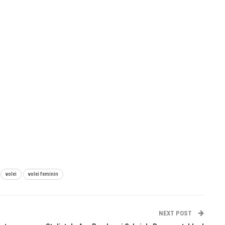
volei
volei feminin
NEXT POST