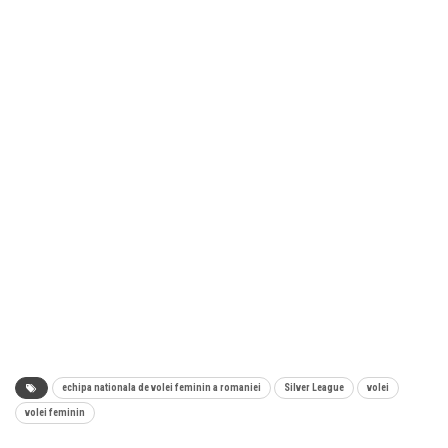
echipa nationala de volei feminin a romaniei
Silver League
volei
volei feminin