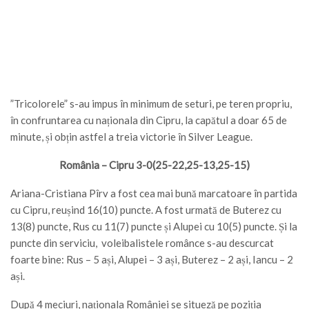
”Tricolorele” s-au impus în minimum de seturi, pe teren propriu,
în confruntarea cu naționala din Cipru, la capătul a doar 65 de
minute, și obțin astfel a treia victorie în Silver League.
România – Cipru 3-0(25-22,25-13,25-15)
Ariana-Cristiana Pîrv a fost cea mai bună marcatoare în partida
cu Cipru, reușind 16(10) puncte. A fost urmată de Buterez cu
13(8) puncte, Rus cu 11(7) puncte și Alupei cu 10(5) puncte. Și la
puncte din serviciu, voleibalistele românce s-au descurcat
foarte bine: Rus – 5 ași, Alupei – 3 ași, Buterez – 2 ași, Iancu – 2
ași.
După 4 meciuri, naționala României se situeză pe poziția