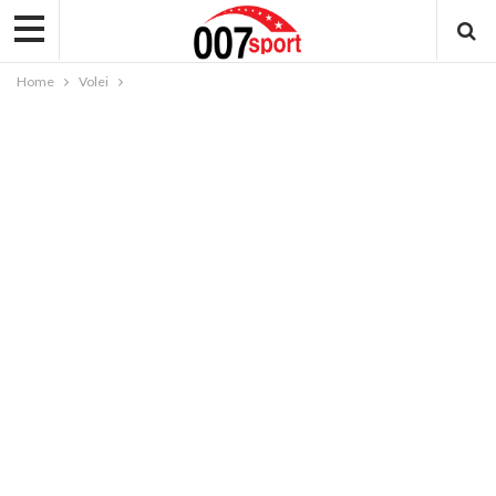
Home
Volei