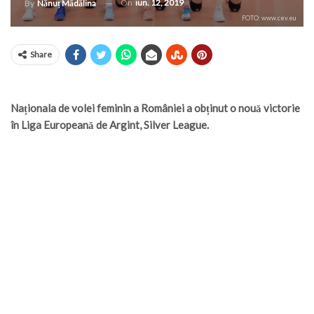
On
iun. 12, 2019
By
Nănuț Mădălina
FOTO: www.cev.eu
Share
Naționala de volei feminin a României a obținut o nouă victorie
în Liga Europeană de Argint, Silver League.