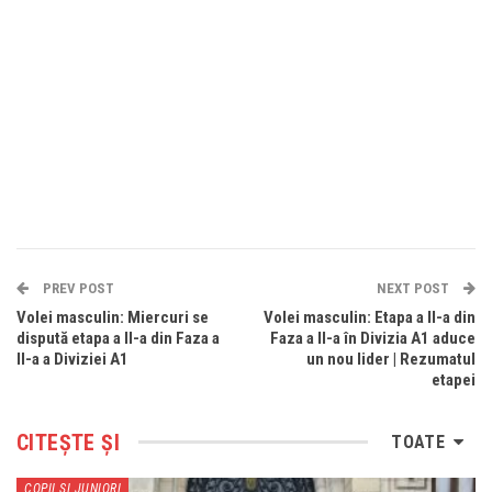
PREV POST
NEXT POST
Volei masculin: Miercuri se
Volei masculin: Etapa a II-a din
dispută etapa a II-a din Faza a
Faza a II-a în Divizia A1 aduce
II-a a Diviziei A1
un nou lider | Rezumatul
etapei
CITEȘTE ȘI
TOATE
COPII SI JUNIORI