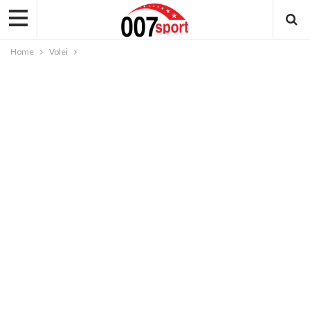
Home
Volei