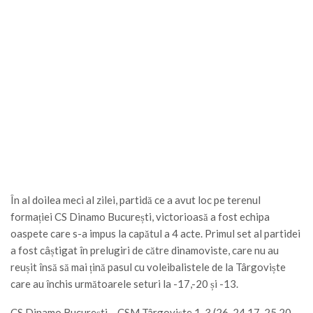
În al doilea meci al zilei, partidă ce a avut loc pe terenul
formației CS Dinamo București, victorioasă a fost echipa
oaspete care s-a impus la capătul a 4 acte. Primul set al partidei
a fost câștigat în prelugiri de către dinamoviste, care nu au
reușit însă să mai țină pasul cu voleibalistele de la Târgoviște
care au închis următoarele seturi la -17,-20 și -13.
CS Dinamo București – CSM Târgoviște 1-3 (26-24,17-25,20-