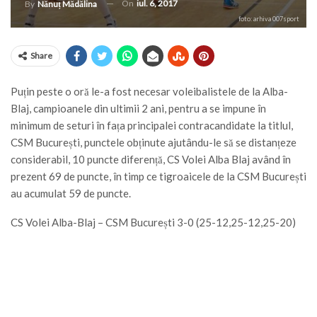
On
iul. 6, 2017
By
Nănuț Mădălina
foto: arhiva 007sport
Share
Puțin peste o oră le-a fost necesar voleibalistele de la Alba-
Blaj, campioanele din ultimii 2 ani, pentru a se impune în
minimum de seturi în fața principalei contracandidate la titlul,
CSM București, punctele obținute ajutându-le să se distanțeze
considerabil, 10 puncte diferență, CS Volei Alba Blaj având în
prezent 69 de puncte, în timp ce tigroaicele de la CSM București
au acumulat 59 de puncte.
CS Volei Alba-Blaj – CSM București 3-0 (25-12,25-12,25-20)