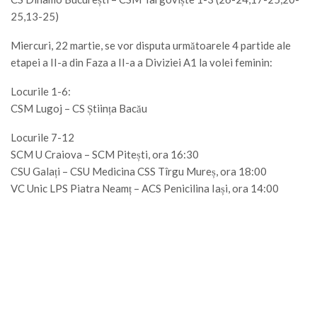
25,13-25)
Miercuri, 22 martie, se vor disputa următoarele 4 partide ale
etapei a II-a din Faza a II-a a Diviziei A1 la volei feminin:
Locurile 1-6:
CSM Lugoj – CS Știința Bacău
Locurile 7-12
SCM U Craiova – SCM Pitești, ora 16:30
CSU Galați – CSU Medicina CSS Tîrgu Mureș, ora 18:00
VC Unic LPS Piatra Neamț – ACS Penicilina Iași, ora 14:00