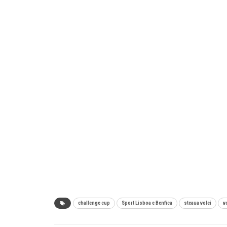
challenge cup
Sport Lisboa e Benfica
steaua volei
v