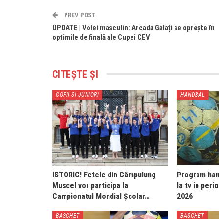
PREV POST
UPDATE | Volei masculin: Arcada Galați se oprește în
optimile de finală ale Cupei CEV
CITEȘTE ȘI
COPII SI JUNIORI
HANDBAL
ISTORIC! Fetele din Câmpulung
Program hand
Muscel vor participa la
la tv in peri
Campionatul Mondial Școlar…
2026
BASCHET
BASCHET