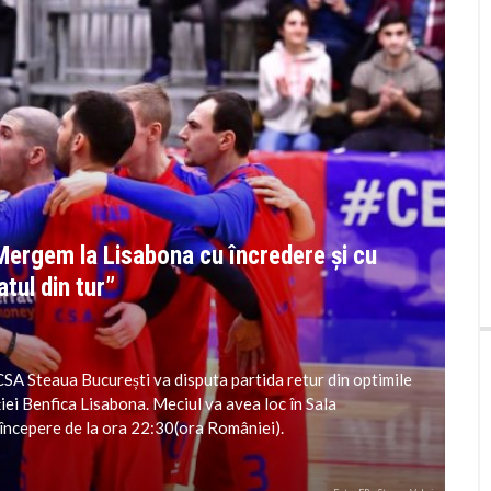
Mergem la Lisabona cu încredere și cu
tul din tur”
CSA Steaua București va disputa partida retur din optimile
iei Benfica Lisabona. Meciul va avea loc în Sala
 începere de la ora 22:30(ora României).