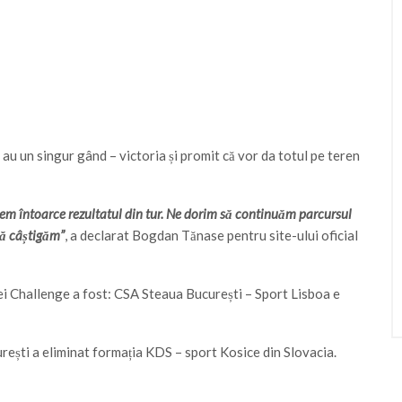
i au un singur gând – victoria și promit că vor da totul pe teren
em întoarce rezultatul din tur. Ne dorim să continuăm parcursul
să câștigăm”
, a declarat Bogdan Tănase pentru site-ului oficial
pei Challenge a fost: CSA Steaua București – Sport Lisboa e
urești a eliminat formația KDS – sport Kosice din Slovacia.