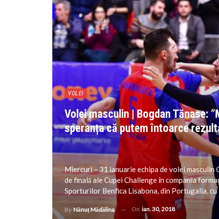
VOLEI
Volei masculin | Bogdan Tănase: ”
speranța că putem întoarce rezulta
Miercuri – 31 ianuarie echipa de volei masculin 
de finală ale Cupei Challenge în compania formaț
Sporturilor Benfica Lisabona, din Portugalia, cu
On
ian. 30, 2018
By
Nănuț Mădălina