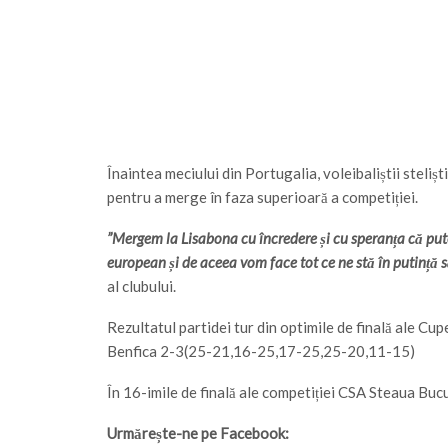
Înaintea meciului din Portugalia, voleibaliștii stelișt
pentru a merge în faza superioară a competiției.
”Mergem la Lisabona cu încredere și cu speranța că put
european și de aceea vom face tot ce ne stă în putință 
al clubului.
Rezultatul partidei tur din optimile de finală ale Cu
Benfica 2-3(25-21,16-25,17-25,25-20,11-15)
În 16-imile de finală ale competiției CSA Steaua Buc
Urmărește-ne pe Facebook: