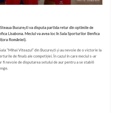
Foto: FB - Steaua Volei
Steaua București va disputa partida retur din optimile de
fica Lisabona. Meciul va avea loc în Sala Sporturilor Benfica
0(ora României).
n Sala ”Mihai Viteazul” din București și au nevoie de o victorie la
rturile de finală ale competiției. În cazul în care meciul s-ar
r fi nevoie de disputarea setului de aur pentru a se stabili
enge.