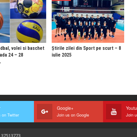
bal, volei si baschet
Știrile zilei din Sport pe scurt – 8
oada 24 – 28
iulie 2025
…
r
Google+
Yout
 on Twitter
Join us on Google
Join 
I 37513773