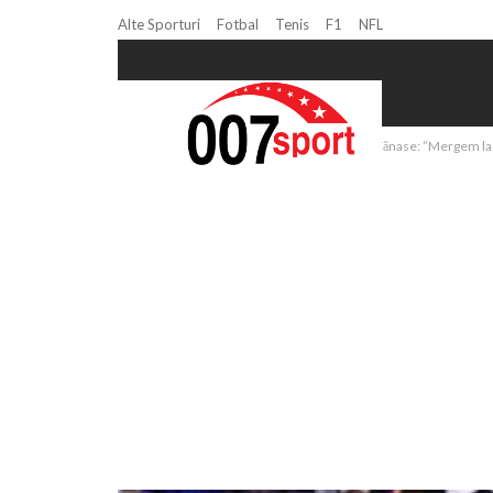
Alte Sporturi
Fotbal
Tenis
F1
NFL
Home
Volei
Volei masculin | Bogdan Tănase: ”Mergem la L