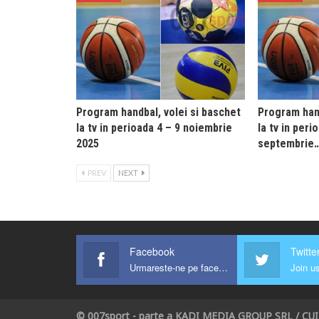
Program handbal, volei si baschet
Program hand
la tv in perioada 4 – 9 noiembrie
la tv in peri
2025
septembrie
PREV
NEXT
Facebook
Twitte
Urmareste-ne pe facebook !
Join us
© 007sport - parte a KADI MEDIA GROUP SRL / CU