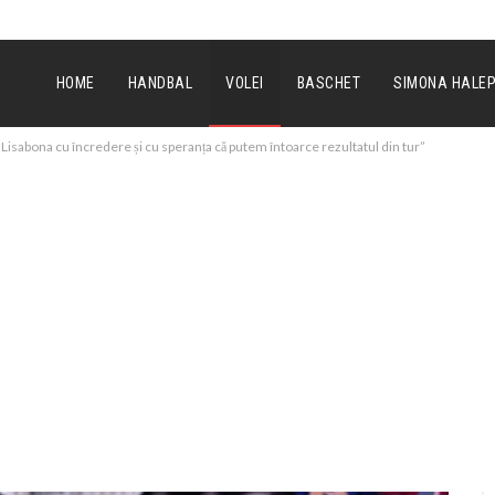
HOME
HANDBAL
VOLEI
BASCHET
SIMONA HALE
isabona cu încredere și cu speranța că putem întoarce rezultatul din tur”