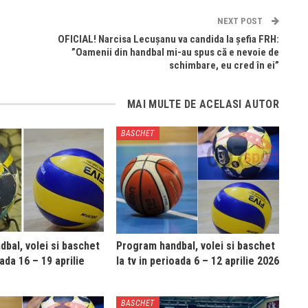
NEXT POST
OFICIAL! Narcisa Lecușanu va candida la șefia FRH:
”Oamenii din handbal mi-au spus că e nevoie de
schimbare, eu cred în ei”
MAI MULTE DE ACELASI AUTOR
BASCHET
bal, volei si baschet
Program handbal, volei si baschet
oada 16 – 19 aprilie
la tv in perioada 6 – 12 aprilie 2026
BASCHET