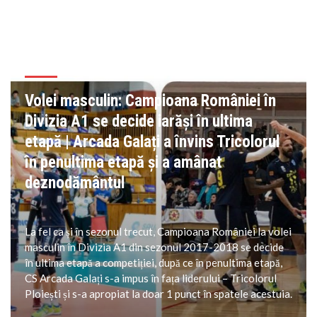
VOLEI
Volei masculin: Campioana României în
Divizia A1 se decide iarăși în ultima
etapă | Arcada Galați a învins Tricolorul
în penultima etapă și a amânat
deznodământul
La fel ca și în sezonul trecut, Campioana României la volei
masculin în Divizia A1 din sezonul 2017-2018 se decide
în ultima etapă a competiției, după ce în penultima etapă,
CS Arcada Galați s-a impus în fața liderului – Tricolorul
Ploiești și s-a apropiat la doar 1 punct în spatele acestuia.