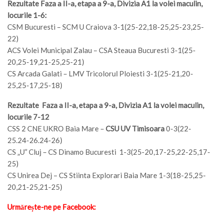
Rezultate Faza a II-a, etapa a 9-a, Divizia A1 la volei maculin,
locurile 1-6:
CSM Bucuresti – SCM U Craiova 3-1(25-22,18-25,25-23,25-
22)
ACS Volei Municipal Zalau – CSA Steaua Bucuresti 3-1(25-
20,25-19,21-25,25-21)
CS Arcada Galati – LMV Tricolorul Ploiesti 3-1(25-21,20-
25,25-17,25-18)
Rezultate Faza a II-a, etapa a 9-a, Divizia A1 la volei maculin,
locurile 7-12
CSS 2 CNE UKRO Baia Mare –
CSU UV Timisoara
0-3(22-
25.24-26.24-26)
CS „U” Cluj – CS Dinamo Bucuresti 1-3(25-20,17-25,22-25,17-
25)
CS Unirea Dej – CS Stiinta Explorari Baia Mare 1-3(18-25,25-
20,21-25,21-25)
Urmărește-ne pe Facebook: