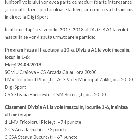
Iubitorii voleiului vor avea parte de meciuri foarte interesante
și cu multe faze spectaculoase la fileu, iar un meci va fi transmis
în direct la Digi Sport
În ultima etapă a sezonului 2017-2018 al Diviziei A1 la volei
masculin se vor disputa următoarele partide:
Program Faza a II-a, etapa a 10-a, Divizia A1 la volei maculin,
locurile 1-6:
Marți 24.04.2018
SCM U Craiova – CS Arcada Galați, ora 20:00
LMV Tricolorul Ploiești – ACS Volei Municipal Zalău, ora 20:00,
Digi Sport
CSA Steaua București – CSM București, ora 20:00
Clasament Divizia A1 la volei masculin, locurile 1-6, înaintea
ultimei etape
1 LMV Tricolorul Ploiești – 74 puncte
2 CS Arcada Galați – 73 puncte
3 CSA Steaua București – 67 puncte