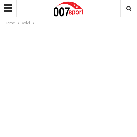
Home
Volei