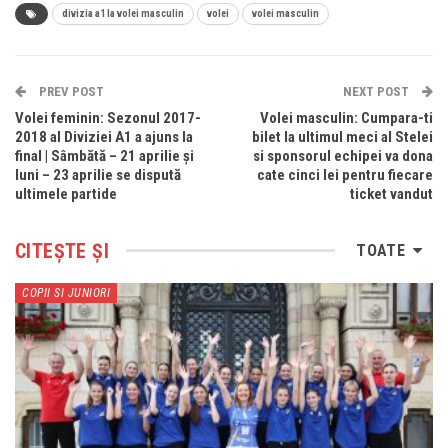
divizia a1 la volei masculin
volei
volei masculin
PREV POST
NEXT POST
Volei feminin: Sezonul 2017-
Volei masculin: Cumpara-ti
2018 al Diviziei A1 a ajuns la
bilet la ultimul meci al Stelei
final | Sâmbătă – 21 aprilie și
si sponsorul echipei va dona
luni – 23 aprilie se dispută
cate cinci lei pentru fiecare
ultimele partide
ticket vandut
CITEȘTE ȘI
TOATE
COPII SI JUNIORI