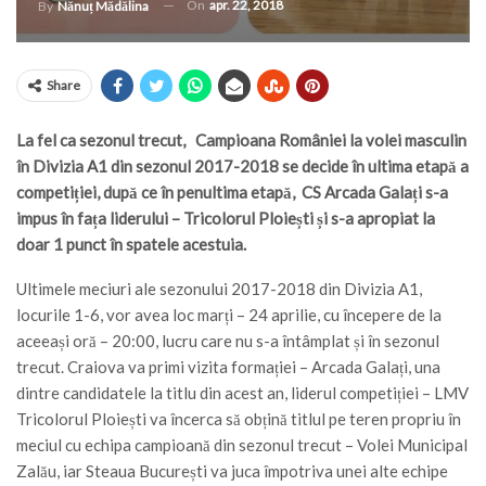
On
apr. 22, 2018
By
Nănuț Mădălina
Share
La fel ca sezonul trecut, Campioana României la volei masculin
în Divizia A1 din sezonul 2017-2018 se decide în ultima etapă a
competiției, după ce în penultima etapă, CS Arcada Galați s-a
impus în fața liderului – Tricolorul Ploiești și s-a apropiat la
doar 1 punct în spatele acestuia.
Ultimele meciuri ale sezonului 2017-2018 din Divizia A1,
locurile 1-6, vor avea loc marți – 24 aprilie, cu începere de la
aceeași oră – 20:00, lucru care nu s-a întâmplat și în sezonul
trecut. Craiova va primi vizita formației – Arcada Galați, una
dintre candidatele la titlu din acest an, liderul competiției – LMV
Tricolorul Ploiești va încerca să obțină titlul pe teren propriu în
meciul cu echipa campioană din sezonul trecut – Volei Municipal
Zalău, iar Steaua București va juca împotriva unei alte echipe