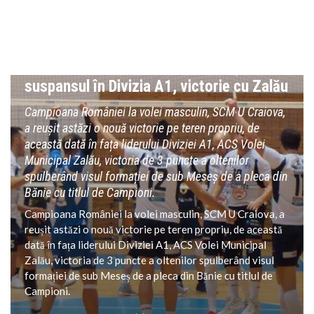
VOLEI
Volei masculin: Craiova prelungește
suspansul în Divizia A1, victorie cu Zalău
Campioana României la volei masculin, SCM U Craiova,
a reușit astăzi o nouă victorie pe teren propriu, de
această dată în fața liderului Diviziei A1, ACS Volei
Municipal Zalău, victoria de 3 puncte a oltenilor
spulberând visul formației de sub Meseș de a pleca din
Bănie cu titlul de Campioni.
Campioana României la volei masculin, SCM U Craiova, a
reușit astăzi o nouă victorie pe teren propriu, de această
dată în fața liderului Diviziei A1, ACS Volei Municipal
Zalău, victoria de 3 puncte a oltenilor spulberând visul
formației de sub Meseș de a pleca din Bănie cu titlul de
Campioni.