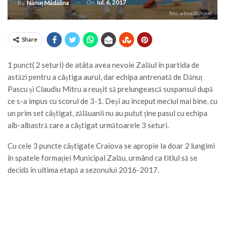
On
iul. 6, 2017
By
Nănuț Mădălina
foto: arhiva 007sport
Share
1 punct( 2 seturi) de atâta avea nevoie Zalăul în partida de
astăzi pentru a câștiga aurul, dar echipa antrenată de Dănuț
Pascu și Claudiu Mitru a reușit să prelungească suspansul după
ce s-a impus cu scorul de 3-1. Deși au început meciul mai bine, cu
un prim set câștigat, zălăuanii nu au putut ține pasul cu echipa
alb-albastră care a câștigat următoarele 3 seturi.
Cu cele 3 puncte câștigate Craiova se apropie la doar 2 lungimi
în spatele formației Municipal Zalău, urmând ca titlul să se
decidă în ultima etapă a sezonului 2016-2017.