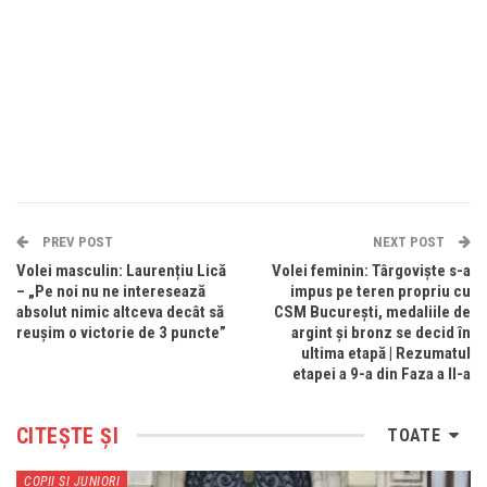
PREV POST
NEXT POST
Volei masculin: Laurențiu Lică
Volei feminin: Târgoviște s-a
– „Pe noi nu ne interesează
impus pe teren propriu cu
absolut nimic altceva decât să
CSM București, medaliile de
reușim o victorie de 3 puncte”
argint și bronz se decid în
ultima etapă | Rezumatul
etapei a 9-a din Faza a II-a
CITEȘTE ȘI
TOATE
COPII SI JUNIORI