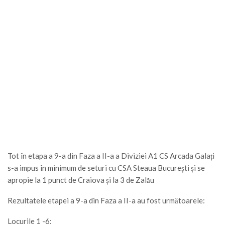
Tot în etapa a 9-a din Faza a II-a a Diviziei A1 CS Arcada Galați
s-a impus în minimum de seturi cu CSA Steaua București și se
apropie la 1 punct de Craiova și la 3 de Zalău
Rezultatele etapei a 9-a din Faza a II-a au fost următoarele:
Locurile 1 -6: