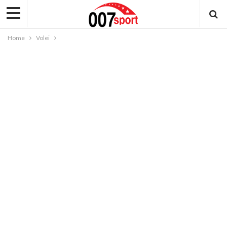
Home
Volei