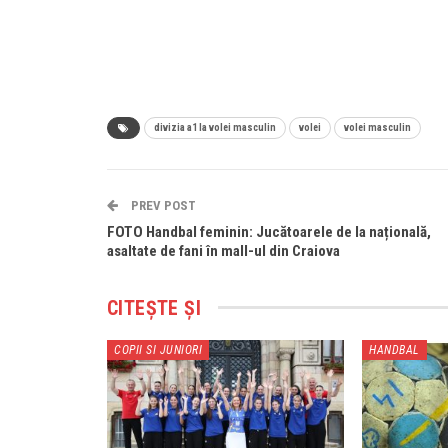
divizia a1 la volei masculin
volei
volei masculin
PREV POST
FOTO Handbal feminin: Jucătoarele de la națională,
asaltate de fani în mall-ul din Craiova
CITEȘTE ȘI
COPII SI JUNIORI
HANDBAL