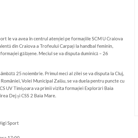
port le va avea în centrul atenției pe formațiile SCM U Craiova
valentă din Craiova a Trofeului Carpați la handbal feminin,
l formației gălățene. Meciul se va disputa duminică – 26
âmbătă 25 noiembrie. Primul meci al zilei se va disputa la Cluj,
omâniei, Volei Municipal Zalău, se va duela pentru puncte cu
 CS UV Timișoara va primii vizita formației Explorări Baia
nirea Dej și CSS 2 Baia Mare.
igi Sport
 ora 17:00