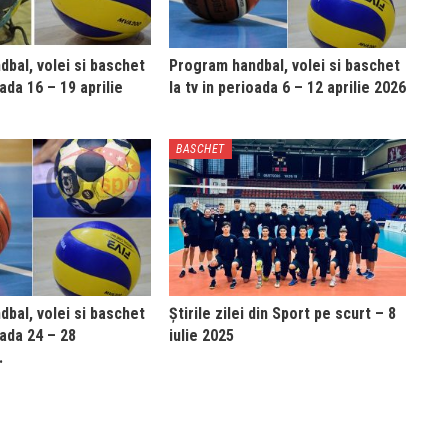
bal, volei si baschet
Program handbal, volei si baschet
oada 16 – 19 aprilie
la tv in perioada 6 – 12 aprilie 2026
BASCHET
bal, volei si baschet
Știrile zilei din Sport pe scurt – 8
oada 24 – 28
iulie 2025
…