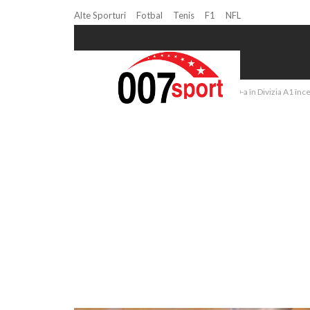
Alte Sporturi
Fotbal
Tenis
F1
NFL
Home
Volei
Volei masculin: Etapa a 10-a în Divizia A1 înce