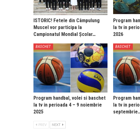
ISTORIC! Fetele din Câmpulung
Program hand
Muscel vor participa la
la tv in peri
Campionatul Mondial Școlar…
2026
BASCHET
BASCHET
Program handbal, volei si baschet
Program hand
la tv in perioada 4 – 9 noiembrie
la tv in peri
2025
septembrie
PREV
NEXT