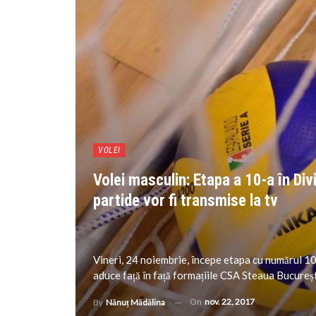
VOLEI
Volei masculin: Etapa a 10-a în Div
partide vor fi transmise la tv
Vineri, 24 noiembrie, începe etapa cu numărul 10 
aduce față în față formațiile CSA Steaua București
On
nov. 22, 2017
By
Nănuț Mădălina