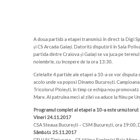
A doua partidă a etapei transmisă în direct la Digi S
și CS Arcada Galați. Datorită disputării în Sala Poli
partida dintre Craiova și Galați se va juca pe terenu
noiembrie, cu începere de la ora 13:30.
Celelalte 4 partide ale etapei a 10-a se vor disputa s
acolo unde va poposi Dinamo București. Campioana R
Tricolorul Ploiești, în timp ce echipa nou promovată
Mare. Al patrulea meci al zilei va aduce la fileu pe U
Programul complet al etapei a 10-a este următorul:
Vineri 24.11.2017
CSA Steaua București – CSM București, ora 19:00, D
Sâmbătă 25.11.2017
CSU UV Timișoara – CS Știința Explorări Baia Mare,