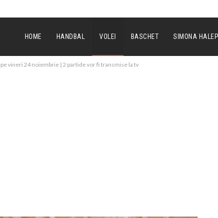
HOME
HANDBAL
VOLEI
BASCHET
SIMONA HALE
pe vineri 24 noiembrie | 2 partide vor fi transmise la tv