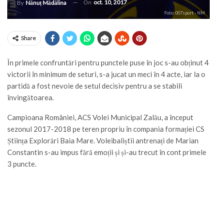
On
oct. 10, 2017
By
Nănuț Mădălina
Foto: 007sport - NM
Share
În primele confruntări pentru punctele puse în joc s-au obținut 4
victorii în minimum de seturi, s-a jucat un meci în 4 acte, iar la o
partidă a fost nevoie de setul decisiv pentru a se stabili
învingătoarea.
Campioana României, ACS Volei Municipal Zalău, a început
sezonul 2017-2018 pe teren propriu în compania formației CS
Știința Explorări Baia Mare. Voleibaliștii antrenați de Marian
Constantin s-au impus fără emoții și și-au trecut în cont primele
3 puncte.