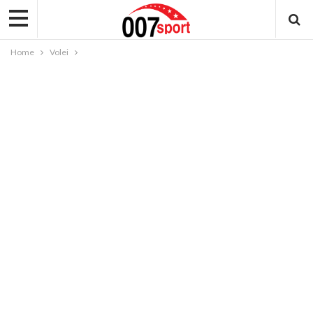
Home
Volei