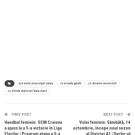
acs volei municipal zalau
cs arcada galati
cs dinamo bucuresti
cs stiinta explorari baia mare
PREV POST
NEXT POST
Handbal feminin: SCM Craiova
Volei feminin: Sâmbătă, 14
a ajuns la a 5-a victorie în Liga
octombrie, începe noul sezon
Florilor | Program etapa a 5-a
al Diviziei A1 | Derby-ul