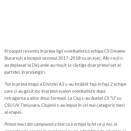
Proaspăt revenită în prima ligă voleibalistică echipa CS Dinamo
București a început sezonul 2017-2018 cu un eșec. Alb-roșii s-
au deplasat la Dej unde au reușit să câștige doar primul set al
partidei, în prelungiri.
Tot în prima etapă a Diviziei A1 s-au întâlnit față în față 2 echipe
care și-au găsit loc în primul eșalon voleibalistic după
retragerea a altor două formații. La Cluj s-au duelat CS ”U” cu
CSU UV Timișoara. Clujenii s-au impus în cel mai categoric meci
al etapei.
Primul meci din campionat a fost cu o echipă la fel ca și noi, în
reconstrucție, iar mie în acest meci nu mi-a fost frică de adversar, ci