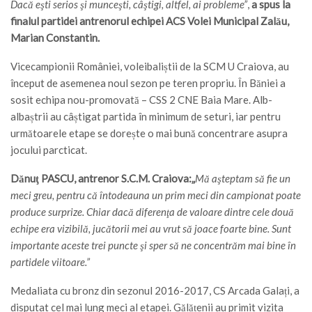
Dacă eşti serios şi munceşti, câştigi, altfel, ai probleme”
,
a spus la
finalul partidei antrenorul echipei ACS Volei Municipal Zalău,
Marian Constantin.
Vicecampionii României, voleibaliștii de la SCM U Craiova, au
început de asemenea noul sezon pe teren propriu. În Băniei a
sosit echipa nou-promovată – CSS 2 CNE Baia Mare. Alb-
albaștrii au câștigat partida în minimum de seturi, iar pentru
următoarele etape se dorește o mai bună concentrare asupra
jocului parcticat.
Dănuţ PASCU, antrenor S.C.M. Craiova:„
Mă aşteptam să fie un
meci greu, pentru că întodeauna un prim meci din campionat poate
produce surprize. Chiar dacă diferenţa de valoare dintre cele două
echipe era vizibilă, jucătorii mei au vrut să joace foarte bine. Sunt
importante aceste trei puncte şi sper să ne concentrăm mai bine în
partidele viitoare.”
Medaliata cu bronz din sezonul 2016-2017, CS Arcada Galați, a
disputat cel mai lung meci al etapei. Gălățenii au primit vizita