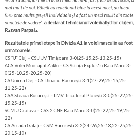
mai mult de noi. Băieții au reacționat bine la acest meci, au jucat
fără prea multe greșeli individuale și a fost un meci reușit din toate
punctele de vedere”
,
a declarat tehnicianul voleibaliștilor clujeni,
Răzvan Parpală.
Rezultatele primei etape în Divizia A1 la volei masculin au fost
următoarele:
CS ”U” Cluj – CSU UV Timișoara 3-0(25-15,25-13,25-15)
ACS Volei Municipal Zalău – CS Știința Explorări Baia Mare 3-
0(25-18,25-20,25-20)
CS Unirea Dej – CS Dinamo București 3-1(27-29,25-15,25-
11,25-22)
CSA Steaua București – LMV Tricolorul Ploiești 3-0(25-22,25-
15,25-15)
SCM U Craiova – CSS 2 CNE Baia Mare 3-0(25-22,25-19,25-
22)
CS Arcada Galați – CSM București 3-2(24-26,25-18,22-25,25-
20,15-10)