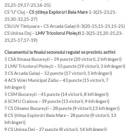
25,25-19,17-25,16-25)
CS ”U” Cluj –
CS Știința Explorări Baia Mare
1-3(25-23,21-
25,30-32,25-27)
CSU UV Timișoara – CS Arcada Galați 0-3(20-25,15-25,15-25)
CS Unirea Dej –
LMV Tricolorul Ploiești
2-3(25-21,20-25,23-
25,25-17,17-19)
Clasamentul la finalul sezonului regulat se prezintă astfel:
1 CSA Steaua București – 59 puncte (20 victorii, 2 înfrângeri)
2 LMV Tricolorul Ploiești – 55 puncte (19 victorii, 3 înfrângeri)
3 CS Arcada Galați – 52 puncte (17 victorii, 5 înfrângeri)
4 ACS Volei Municipal Zalău – 43 puncte (15 victorii, 7
înfrângeri)
5 CSM București – 41 puncte (14 victorii, 8 înfrângeri)
6 SCM U Craiova – 39 puncte (13 victorii, 9 înfrângeri)
7 CS Dinamo București – 28 puncte (9 victorii,13 înfrângeri)
8 CS Știința Explorări Baia Mare – 28 puncte (9 victorii, 13
înfrângeri)
9 CS Unirea Dej – 27 puncte (8 victorii, 14 înfrângeri)