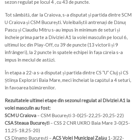
sezon regulat pe locul 4 , cu 43 de puncte.
Tot sâmbătă, dar la Craiova, s-a disputat și partida dintre SCM
U Craiova și CSM București. Voleibaliștii antrenați de Dănuț
Pascu și Claudiu Mitru s-au impus în minimum de seturi și
încheie prima parte a Diviziei A1 la volei masculin pe locul 6,
ultimul loc din Play-Off, cu 39 de puncte (13 victorii și 9
înfrângeri), la 2 puncte în spatele echipei în fața căreia s-a
impus în meciul de astăzi.
În etapa a 22-a s-a disputat și partida dintre CS ”U” Cluj și CS
Știința Explorări Baia Mare, meci încheiat la capătul a 4 seturi,
în favoarea băimărenilor.
Rezultatele ultimei etape din sezonul regulat al Diviziei A1 la
volei masculin au fost:
SCM U Craiova
– CSM București 3-0(25-22,25-20,25-22)
CSA Steaua București
– CSS 2 CNR UKRO Baia Mare 3-0(25-
11,25-18,25-20)
CS Dinamo București –
ACS Volei Municipal Zalău
1-3(22-