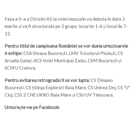
Faza a II-a a Diviziei A1 la volei masculin va debuta în data 3
martie și va fi structurată pe 2 grupe: locurile 1-6 și locurile 7-
12.
Pentru titlul de campioana României se vor duela următoarele
6 echipe:
CSA Steaua București, LMV Tricolorul Ploiești, CS
Arcada Galați, ACS Volei Municipal Zalău, CSM București și
SCM U Craiova.
Pentru evitarea retrogradării se vor lupta:
CS Dinamo
București, CS Știința Explorări Baia Mare, CS Unirea Dej, CS ”U”
Cluj, CSS 2 CNE UKRO Baia Mare și CSU UV Timișoara.
Urmărește-ne pe Facebook: