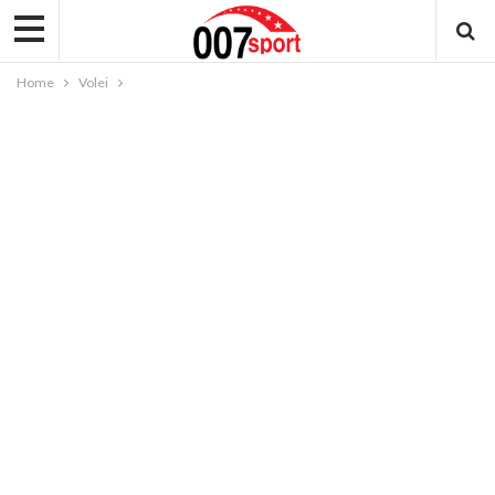
Home
Volei