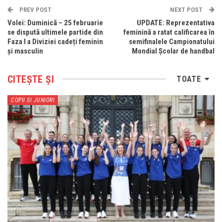
PREV POST
NEXT POST
Volei: Duminică – 25 februarie
UPDATE: Reprezentativa
se dispută ultimele partide din
feminină a ratat calificarea în
Faza I a Diviziei cadeți feminin
semifinalele Campionatului
și masculin
Mondial Școlar de handbal
CITEȘTE ȘI
TOATE
COPII SI JUNIORI