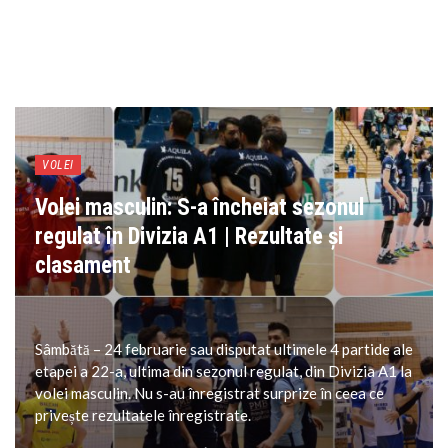
VOLEI
Volei masculin: S-a încheiat sezonul
regulat în Divizia A1 | Rezultate și
clasament
Sâmbătă – 24 februarie sau disputat ultimele 4 partide ale
etapei a 22-a, ultima din sezonul regulat, din Divizia A1 la
volei masculin. Nu s-au înregistrat surprize în ceea ce
privește rezultatele înregistrate.