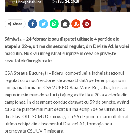
On
feb. 24, 2018
By
Nănuț Mădălina
Share
Sâmbătă – 24 februarie sau disputat ultimele 4 partide ale
etapei a 22-a, ultima din sezonul regulat, din Divizia A1 la volei
masculin. Nu s-au înregistrat surprize în ceea ce privește
rezultatele înregistrate.
CSA Steaua București – liderul competiției a încheiat sezonul
regulat cu o nouă victorie, de această dată pe teren propriu în
compania formației CSS 2 UKRO Baia Mare. Roș-albaștrii s-au
impus în minimum de seturi și ajung astfel la a 20-a victorie din
campionat. În clasament conduc detașat cu 59 de puncte, având
cu 20 de puncte mai mult decât ultima echipă de pe ultimul loc
din Play-Off , SCM U Craiova, și cu 56 de puncte mai mult decât
ultima echipă din clasamentul Diviziei A1, formația nou
promovată CSU UV Timișoara.