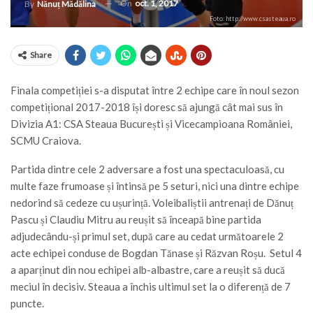
On
oct. 1, 2017
By
Nănuț Mădălina
Foto: http://www.csasteaua.ro
Share
Finala competiției s-a disputat între 2 echipe care în noul sezon
competițional 2017-2018 își doresc să ajungă cât mai sus în
Divizia A1: CSA Steaua București și Vicecampioana României,
SCMU Craiova.
Partida dintre cele 2 adversare a fost una spectaculoasă, cu
multe faze frumoase și întinsă pe 5 seturi, nici una dintre echipe
nedorind să cedeze cu ușurință. Voleibaliștii antrenați de Dănuț
Pascu și Claudiu Mitru au reușit să înceapă bine partida
adjudecându-și primul set, după care au cedat următoarele 2
acte echipei conduse de Bogdan Tănase și Răzvan Roșu. Setul 4
a aparținut din nou echipei alb-albastre, care a reușit să ducă
meciul în decisiv. Steaua a închis ultimul set la o diferență de 7
puncte.