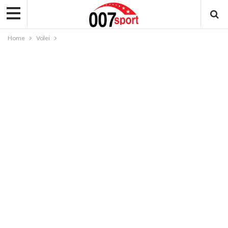
Home
Volei