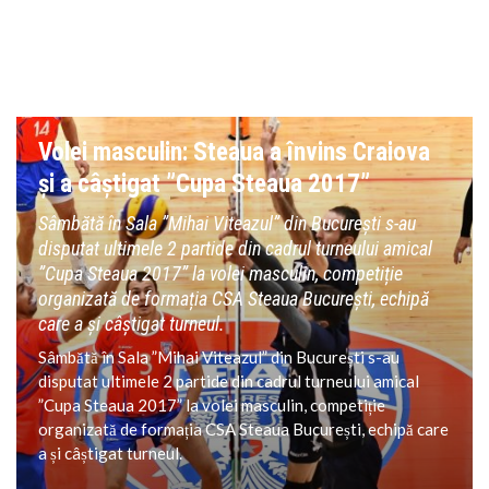
VOLEI
Volei masculin: Steaua a învins Craiova
și a câștigat ”Cupa Steaua 2017”
Sâmbătă în Sala ”Mihai Viteazul” din București s-au
disputat ultimele 2 partide din cadrul turneului amical
”Cupa Steaua 2017” la volei masculin, competiție
organizată de formația CSA Steaua București, echipă
care a și câștigat turneul.
Sâmbătă în Sala ”Mihai Viteazul” din București s-au
disputat ultimele 2 partide din cadrul turneului amical
”Cupa Steaua 2017” la volei masculin, competiție
organizată de formația CSA Steaua București, echipă care
a și câștigat turneul.