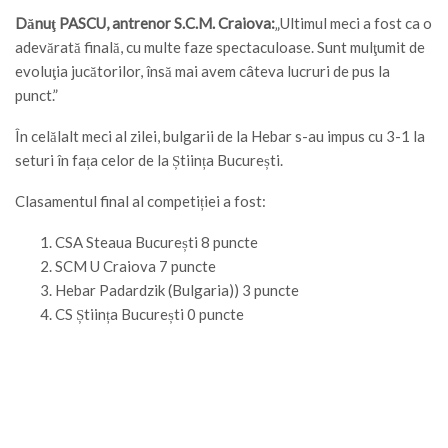
Dănuţ PASCU, antrenor S.C.M. Craiova:
„Ultimul meci a fost ca o
adevărată finală, cu multe faze spectaculoase. Sunt mulţumit de
evoluţia jucătorilor, însă mai avem câteva lucruri de pus la
punct.”
În celălalt meci al zilei, bulgarii de la Hebar s-au impus cu 3-1 la
seturi în fața celor de la Știința București.
Clasamentul final al competiției a fost:
CSA Steaua București 8 puncte
SCM U Craiova 7 puncte
Hebar Padardzik (Bulgaria)) 3 puncte
CS Știința București 0 puncte