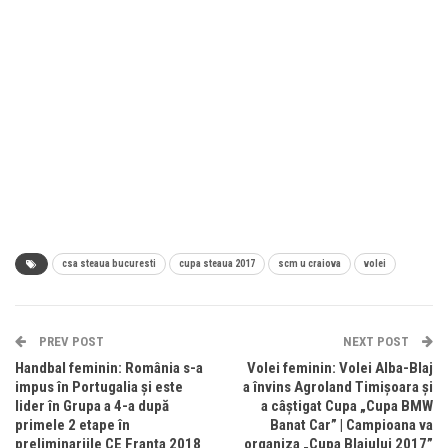
csa steaua bucuresti
cupa steaua 2017
scm u craiova
volei
PREV POST
NEXT POST
Handbal feminin: România s-a
Volei feminin: Volei Alba-Blaj
impus în Portugalia și este
a învins Agroland Timișoara și
lider în Grupa a 4-a după
a câștigat Cupa „Cupa BMW
primele 2 etape în
Banat Car” | Campioana va
preliminariile CE Franța 2018
organiza „Cupa Blajului 2017”