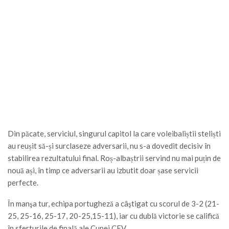
Din păcate, serviciul, singurul capitol la care voleibaliștii steliști
au reușit să-și surclaseze adversarii, nu s-a dovedit decisiv în
stabilirea rezultatului final. Roș-albaștrii servind nu mai puțin de
nouă ași, în timp ce adversarii au izbutit doar șase servicii
perfecte.
În manşa tur, echipa portugheză a câştigat cu scorul de 3-2 (21-
25, 25-16, 25-17, 20-25,15-11), iar cu dublă victorie se califică
în sferturile de finală ale Cupei CEV.