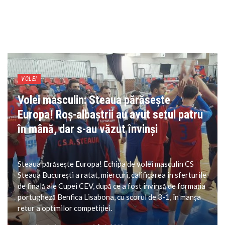
VOLEI
Volei masculin: Steaua părăsește
Europa! Roș-albaștrii au avut setul patru
în mână, dar s-au văzut învinși
Steaua părăsește Europa! Echipa de volei masculin CS
Steaua București a ratat, miercuri, calificarea în sferturile
de finală ale Cupei CEV, după ce a fost învinsă de formaţia
portugheză Benfica Lisabona, cu scorul de 3-1, în manşa
retur a optimilor competiţiei.