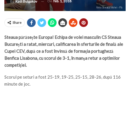
On
feb. 1, 2018
By
Kadi Bulgakov
foto: Steaua Volei - Fb.
Share
Steaua părăsește Europa! Echipa de volei masculin CS Steaua
București a ratat, miercuri, calificarea în sferturile de finală ale
Cupei CEV, după ce a fost învinsă de formaţia portugheză
Benfica Lisabona, cu scorul de 3-1, în manşa retur a optimilor
competiţiei.
Scorul pe seturi a fost 25-19, 19-25, 25-15, 28-26, după 116
minute de joc.