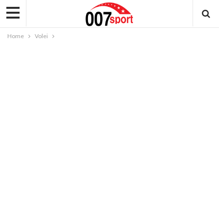
Home
Volei