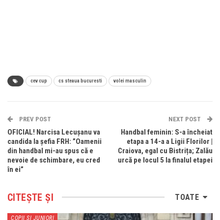
cev cup
cs steaua bucuresti
volei masculin
PREV POST
NEXT POST
OFICIAL! Narcisa Lecușanu va
Handbal feminin: S-a încheiat
candida la șefia FRH: ”Oamenii
etapa a 14-a a Ligii Florilor |
din handbal mi-au spus că e
Craiova, egal cu Bistrița; Zalău
nevoie de schimbare, eu cred
urcă pe locul 5 la finalul etapei
în ei”
CITEȘTE ȘI
TOATE
COPII SI JUNIORI