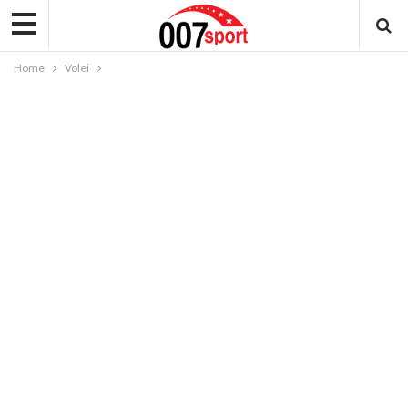
Home
Volei
VOLEI
Volei (M+F) | SCM U Craiova: