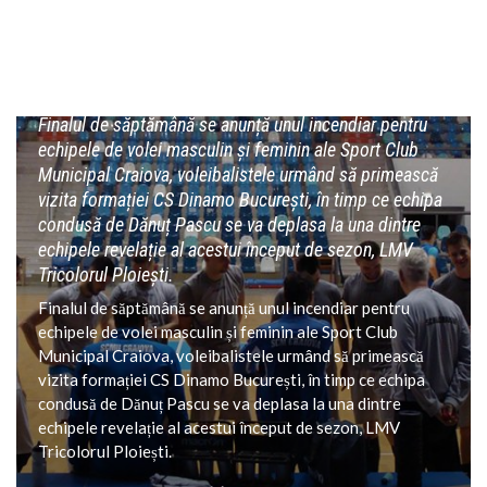
voleibalistele primesc vizita echipei
Dinamo, băieții merg în deplasare la
Tricolorul Ploiești
Finalul de săptămână se anunță unul incendiar pentru
echipele de volei masculin și feminin ale Sport Club
Municipal Craiova, voleibalistele urmând să primească
vizita formației CS Dinamo București, în timp ce echipa
condusă de Dănuț Pascu se va deplasa la una dintre
echipele revelație al acestui început de sezon, LMV
Tricolorul Ploiești.
Finalul de săptămână se anunță unul incendiar pentru
echipele de volei masculin și feminin ale Sport Club
Municipal Craiova, voleibalistele urmând să primească
vizita formației CS Dinamo București, în timp ce echipa
condusă de Dănuț Pascu se va deplasa la una dintre
echipele revelație al acestui început de sezon, LMV
Tricolorul Ploiești.