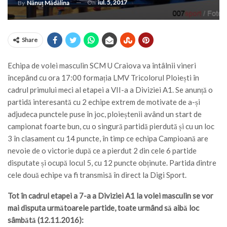
On
iul. 5, 2017
By
Nănuț Mădălina
Share
Echipa de volei masculin SCM U Craiova va întâlnii vineri
începând cu ora 17:00 formația LMV Tricolorul Ploiești în
cadrul primului meci al etapei a VII-a a Diviziei A1. Se anunță o
partidă interesantă cu 2 echipe extrem de motivate de a-și
adjudeca punctele puse în joc, ploieștenii având un start de
campionat foarte bun, cu o singură partidă pierdută și cu un loc
3 în clasament cu 14 puncte, în timp ce echipa Campioană are
nevoie de o victorie după ce a pierdut 2 din cele 6 partide
disputate și ocupă locul 5, cu 12 puncte obținute. Partida dintre
cele două echipe va fi transmisă în direct la Digi Sport.
Tot în cadrul etapei a 7-a a Diviziei A1 la volei masculin se vor
mai disputa următoarele partide, toate urmând să aibă loc
sâmbătă (12.11.2016):