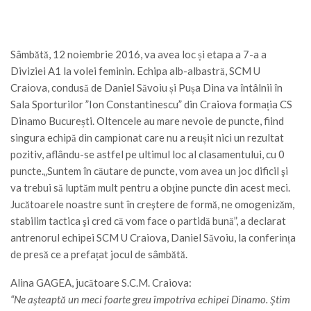
Sâmbătă, 12 noiembrie 2016, va avea loc și etapa a 7-a a
Diviziei A1 la volei feminin. Echipa alb-albastră, SCM U
Craiova, condusă de Daniel Săvoiu și Pușa Dina va întâlnii în
Sala Sporturilor ”Ion Constantinescu” din Craiova formația CS
Dinamo București. Oltencele au mare nevoie de puncte, fiind
singura echipă din campionat care nu a reușit nici un rezultat
pozitiv, aflându-se astfel pe ultimul loc al clasamentului, cu 0
puncte.„Suntem în căutare de puncte, vom avea un joc dificil şi
va trebui să luptăm mult pentru a obţine puncte din acest meci.
Jucătoarele noastre sunt în creştere de formă, ne omogenizăm,
stabilim tactica şi cred că vom face o partidă bună”, a declarat
antrenorul echipei SCM U Craiova, Daniel Săvoiu, la conferința
de presă ce a prefațat jocul de sâmbătă.
Alina GAGEA, jucătoare S.C.M. Craiova:
“Ne aşteaptă un meci foarte greu împotriva echipei Dinamo. Ştim