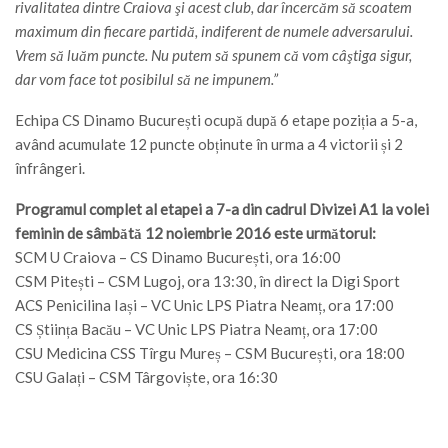
rivalitatea dintre Craiova şi acest club, dar încercăm să scoatem
maximum din fiecare partidă, indiferent de numele adversarului.
Vrem să luăm puncte. Nu putem să spunem că vom câştiga sigur,
dar vom face tot posibilul să ne impunem.”
Echipa CS Dinamo București ocupă după 6 etape poziția a 5-a,
având acumulate 12 puncte obținute în urma a 4 victorii și 2
înfrângeri.
Programul complet al etapei a 7-a din cadrul Divizei A1 la volei
feminin de sâmbătă 12 noiembrie 2016 este următorul:
SCM U Craiova – CS Dinamo București, ora 16:00
CSM Pitești – CSM Lugoj, ora 13:30, în direct la Digi Sport
ACS Penicilina Iași – VC Unic LPS Piatra Neamț, ora 17:00
CS Știința Bacău – VC Unic LPS Piatra Neamț, ora 17:00
CSU Medicina CSS Tîrgu Mureș – CSM București, ora 18:00
CSU Galați – CSM Târgoviște, ora 16:30