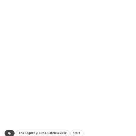
Ana Bogdan și Elena-Gabriela Ruse
tenis