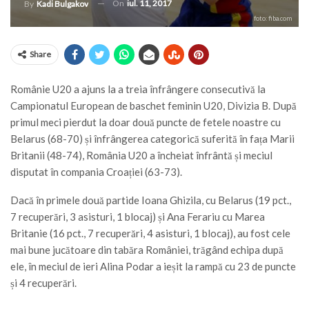
On
iul. 11, 2017
By
Kadi Bulgakov
foto: fiba.com
Share
Românie U20 a ajuns la a treia înfrângere consecutivă la
Campionatul European de baschet feminin U20, Divizia B. După
primul meci pierdut la doar două puncte de fetele noastre cu
Belarus (68-70) și înfrângerea categorică suferită în fața Marii
Britanii (48-74), România U20 a încheiat înfrântă și meciul
disputat în compania Croației (63-73).
Dacă în primele două partide Ioana Ghizila, cu Belarus (19 pct.,
7 recuperări, 3 asisturi, 1 blocaj) și Ana Ferariu cu Marea
Britanie (16 pct., 7 recuperări, 4 asisturi, 1 blocaj), au fost cele
mai bune jucătoare din tabăra României, trăgând echipa după
ele, în meciul de ieri Alina Podar a ieșit la rampă cu 23 de puncte
și 4 recuperări.