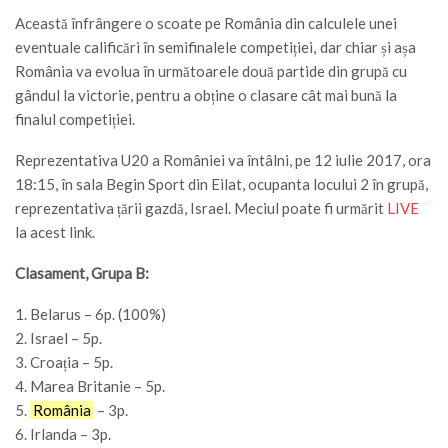
Această înfrângere o scoate pe România din calculele unei
eventuale calificări în semifinalele competiției,
;
dar chiar și așa
România va evolua în următoarele două partide din grupă cu
gândul la victorie, pentru a obține o clasare cât mai bună la
finalul competiției.
Reprezentativa U20 a României va întâlni, pe 12 iulie 2017, ora
18:15, în sala Begin Sport din Eilat, ocupanta locului 2 în grupă,
reprezentativa țării gazdă, Israel. Meciul poate fi urmărit
LIVE
la acest link.
Clasament, Grupa B:
1. Belarus – 6p. (100%)
2. Israel – 5p.
3. Croația – 5p.
4. Marea Britanie – 5p.
5.
România
– 3p.
6. Irlanda – 3p.