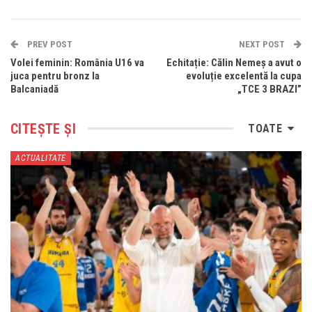
PREV POST
NEXT POST
Volei feminin: România U16 va
Echitație: Călin Nemeș a avut o
juca pentru bronz la
evoluție excelentă la cupa
Balcaniadă
„TCE 3 BRAZI”
CITEȘTE ȘI
TOATE
ACTUALITATE