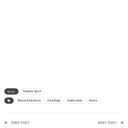
Sursa:
Telekom Sport
Bianca Andreescu
Irina Begu
miami open
tennis
PREV POST
NEXT POST