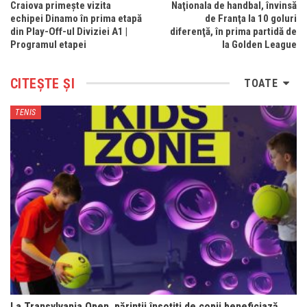
Craiova primește vizita
Naţionala de handbal, învinsă
echipei Dinamo în prima etapă
de Franţa la 10 goluri
din Play-Off-ul Diviziei A1 |
diferenţă, în prima partidă de
Programul etapei
la Golden League
CITEȘTE ȘI
TOATE
TENIS
La Transylvania Open, părinții însoțiți de copii beneficiază