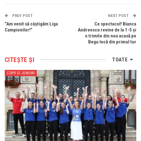
PREV POST
NEXT POST
”Am venit să câștigăm Liga
Ce spectacol! Bianca
Campionilor!”
Andreescu revine de la 1-5 și
o trimite din nou acasă pe
Begu încă din primul tur
CITEȘTE ȘI
TOATE
COPII SI JUNIORI