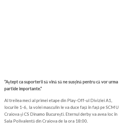
”Aștept ca suporterii să vină să ne susțină pentru că vor urma
partide importante.”
Al treilea meci al primei etape din Play-Off-ul Diviziei A1,
locurile 1-6, la volei masculin le va duce față în față pe SCM U
Craiova și CS Dinamo București. Eternul derby va avea loc în
Sala Polivalentă din Craiova de la ora 18:00.