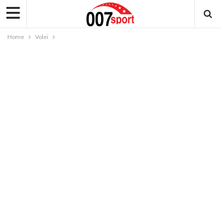
Home
Volei