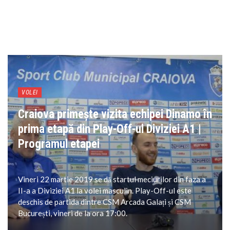
VOLEI
Craiova primește vizita echipei Dinamo în
prima etapă din Play-Off-ul Diviziei A1 |
Programul etapei
Vineri 22 martie 2019 se dă startul meciurilor din faza a
II-a a Diviziei A1 la volei masculin. Play-Off-ul este
deschis de partida dintre CSM Arcada Galați și CSM
București, vineri de la ora 17:00.