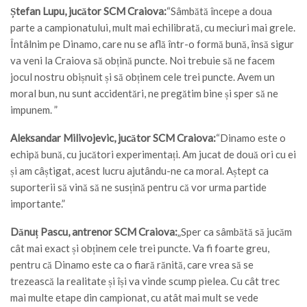
Ștefan Lupu, jucător SCM Craiova:
“Sâmbătă începe a doua
parte a campionatului, mult mai echilibrată, cu meciuri mai grele.
Întâlnim pe Dinamo, care nu se află într-o formă bună, însă sigur
va veni la Craiova să obțină puncte. Noi trebuie să ne facem
jocul nostru obișnuit și să obținem cele trei puncte. Avem un
moral bun, nu sunt accidentări, ne pregătim bine și sper să ne
impunem. ”
Aleksandar Milivojevic, jucător SCM Craiova:
“Dinamo este o
echipă bună, cu jucători experimentați. Am jucat de două ori cu ei
și am câștigat, acest lucru ajutându-ne ca moral. Aștept ca
suporterii să vină să ne susțină pentru că vor urma partide
importante.”
Dănuț Pascu, antrenor SCM Craiova:
„Sper ca sâmbătă să jucăm
cât mai exact și obținem cele trei puncte. Va fi foarte greu,
pentru că Dinamo este ca o fiară rănită, care vrea să se
trezească la realitate și își va vinde scump pielea. Cu cât trec
mai multe etape din campionat, cu atât mai mult se vede