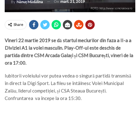
On
mart. 21, 2019
By
Nănuț Mădălina
FOTO: http://www.scmcraiova.ro
Share
Vineri 22 martie 2019 se dă startul meciurilor din faza a II-a a
Diviziei A1 la volei masculin. Play-Off-ul este deschis de
partida dintre CSM Arcada Galați și CSM București, vineri de la
ora 17:00.
Iubitorii voleiului vor putea vedea o singură partidă transmisă
în direct la Digi Sport. La fileu se întâlnesc Volei Municipal
Zalău, liderul competiției, și CSA Steaua București.
Confruntarea va începe la ora 15:30.