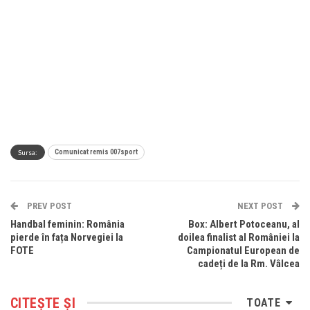
Sursa:
Comunicat remis 007sport
PREV POST
NEXT POST
Handbal feminin: România
Box: Albert Potoceanu, al
pierde în fața Norvegiei la
doilea finalist al României la
FOTE
Campionatul European de
cadeți de la Rm. Vâlcea
CITEȘTE ȘI
TOATE