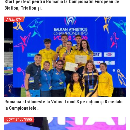
Start perfect pentru România la Campionatul European de
Biatlon, Triatlon și…
ATLETISM
România strălucește la Volos: Locul 3 pe națiuni și 8 medalii
la Campionatele…
COPII SI JUNIORI