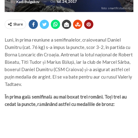
On
iul. 24, 2017
By
Kadi Bulgakov
foto: smartfitstudio.ro
Share
Luni, în prima reuniune a semifinalelor, craioveanul Daniel
Dumitru (cat. 76 kg) s-a impus la puncte, scor 3-2, în partida cu
Borna Loncaric din Croația. Antrenat la lotul național de Robert
Băeatu, Titi Tudor și Marius Băluță, iar la club de Marcel Sârba,
boxerul Daniel Dumitru (CSM Craiova) și-a asigurat astfel cel
puțin medalia de argint. El se va bate pentru aur cu rusul Valeriy
Tadtaev.
În prima gală semifinală au mai boxat trei români. Toți trei au
cedat la puncte, rămânând astfel cu medaliile de bronz: