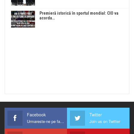
Premieră istorică în sportul mondial: CIO va
acorda…
Facebook
Twitter
Urmareste-ne pe facebook !
Join us on Twitter