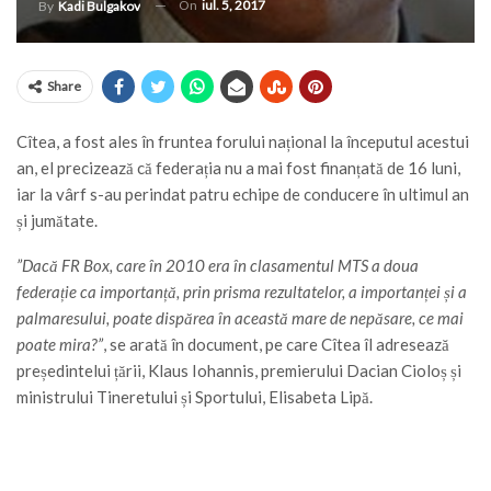
On
iul. 5, 2017
By
Kadi Bulgakov
Share
Cîtea, a fost ales în fruntea forului național la începutul acestui
an, el precizează că federația nu a mai fost finanțată de 16 luni,
iar la vârf s-au perindat patru echipe de conducere în ultimul an
și jumătate.
”Dacă FR Box, care în 2010 era în clasamentul MTS a doua
federație ca importanță, prin prisma rezultatelor, a importanței și a
palmaresului, poate dispărea în această mare de nepăsare, ce mai
poate mira?”
, se arată în document, pe care Cîtea îl adresează
președintelui țării, Klaus Iohannis, premierului Dacian Cioloș și
ministrului Tineretului și Sportului, Elisabeta Lipă.