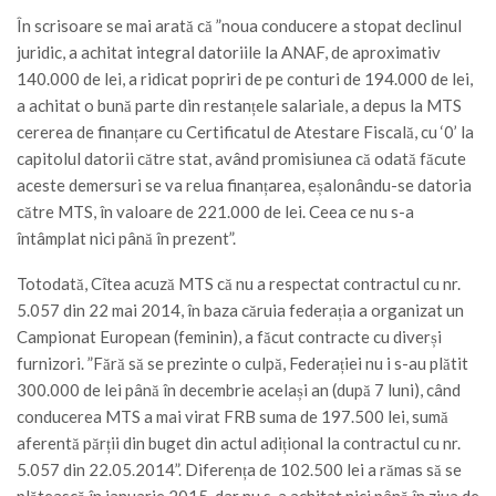
În scrisoare se mai arată că ”noua conducere a stopat declinul
juridic, a achitat integral datoriile la ANAF, de aproximativ
140.000 de lei, a ridicat popriri de pe conturi de 194.000 de lei,
a achitat o bună parte din restanțele salariale, a depus la MTS
cererea de finanțare cu Certificatul de Atestare Fiscală, cu ‘0’ la
capitolul datorii către stat, având promisiunea că odată făcute
aceste demersuri se va relua finanțarea, eșalonându-se datoria
către MTS, în valoare de 221.000 de lei. Ceea ce nu s-a
întâmplat nici până în prezent”.
Totodată, Cîtea acuză MTS că nu a respectat contractul cu nr.
5.057 din 22 mai 2014, în baza căruia federația a organizat un
Campionat European (feminin), a făcut contracte cu diverși
furnizori. ”Fără să se prezinte o culpă, Federației nu i s-au plătit
300.000 de lei până în decembrie același an (după 7 luni), când
conducerea MTS a mai virat FRB suma de 197.500 lei, sumă
aferentă părții din buget din actul adițional la contractul cu nr.
5.057 din 22.05.2014”. Diferența de 102.500 lei a rămas să se
plătească în ianuarie 2015, dar nu s-a achitat nici până în ziua de