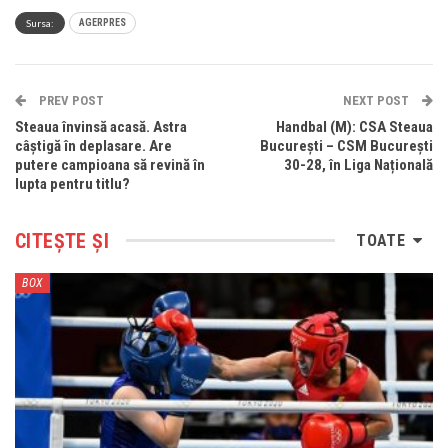
Sursa:
AGERPRES
PREV POST
NEXT POST
Steaua învinsă acasă. Astra
Handbal (M): CSA Steaua
câștigă în deplasare. Are
București – CSM București
putere campioana să revină în
30-28, în Liga Națională
lupta pentru titlu?
CITEȘTE ȘI
TOATE
BOX