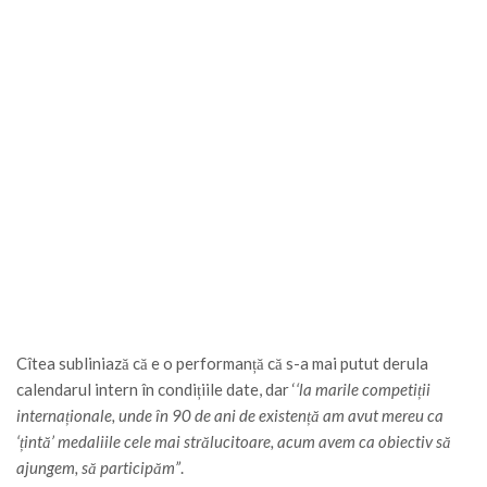
Cîtea subliniază că e o performanță că s-a mai putut derula
calendarul intern în condițiile date, dar ‘
‘la marile competiții
internaționale, unde în 90 de ani de existență am avut mereu ca
‘țintă’ medaliile cele mai strălucitoare, acum avem ca obiectiv să
ajungem, să participăm”
.