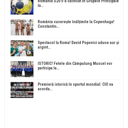
România U20 s-a calificat în Grupele Principale
la…
România cucerește înălțimile la Copenhaga!
Constantin…
Spectacol la Roma! David Popovici aduce aur și
argint…
ISTORIC! Fetele din Câmpulung Muscel vor
participa la…
Premieră istorică în sportul mondial: CIO va
acorda…