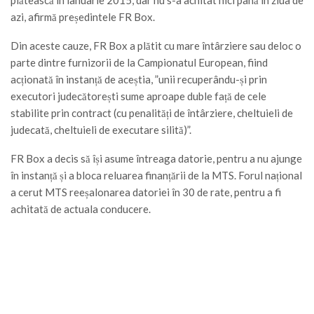
azi, afirmă președintele FR Box.
Din aceste cauze, FR Box a plătit cu mare întârziere sau deloc o
parte dintre furnizorii de la Campionatul European, fiind
acționată în instanță de aceștia, ”unii recuperându-și prin
executori judecătorești sume aproape duble față de cele
stabilite prin contract (cu penalități de întârziere, cheltuieli de
judecată, cheltuieli de executare silită)”.
FR Box a decis să își asume întreaga datorie, pentru a nu ajunge
în instanță și a bloca reluarea finanțării de la MTS. Forul național
a cerut MTS reeșalonarea datoriei în 30 de rate, pentru a fi
achitată de actuala conducere.