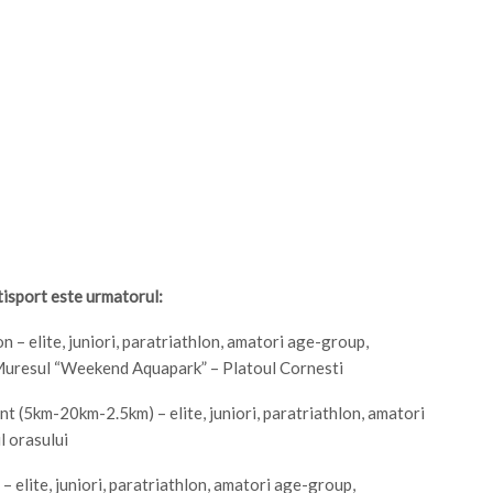
isport este urmatorul:
 – elite, juniori, paratriathlon, amatori age-group,
Muresul “Weekend Aquapark” – Platoul Cornesti
t (5km-20km-2.5km) – elite, juniori, paratriathlon, amatori
l orasului
elite, juniori, paratriathlon, amatori age-group,