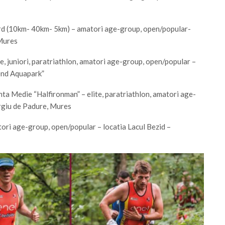
d (10km- 40km- 5km) – amatori age-group, open/popular-
 Mures
, juniori, paratriathlon, amatori age-group, open/popular –
end Aquapark”
ta Medie “Halfironman” – elite, paratriathlon, amatori age-
rgiu de Padure, Mures
ri age-group, open/popular – locatia Lacul Bezid –