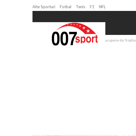
Alte Sporturi
Fotbal
Tenis
F1
NFL
Home
Mai mult sport
Campionatele Europene de Triatlon M