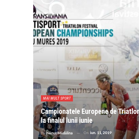
MAI MULT SPORT
Campionatele Europene de Triatlon
la finalul lunii iunie
On
iun. 11, 2019
By
Nănuț Mădălina