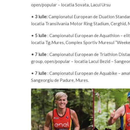
open/popular – locatia Sovata, Lacul Ursu
•
3 iulie:
Campionatul European de Duatlon Standar
locatia Transilvania Motor Ring Stadium, Cerghid,
•
5 iulie
: Campionatul European de Aquathlon – elite
locatia Tg.Mures, Complex Sportiv Muresul “Week
• 7 iulie
: Campionatul European de Triathlon Distan
group, open/popular – locatia Lacul Bezid – Sangeo
•
7 iulie
: Campionatul European de Aquabike – amato
Sangeorgiu de Padure, Mures.