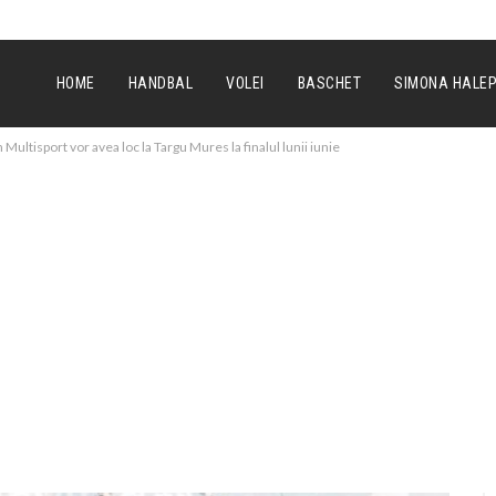
HOME
HANDBAL
VOLEI
BASCHET
SIMONA HALE
ultisport vor avea loc la Targu Mures la finalul lunii iunie