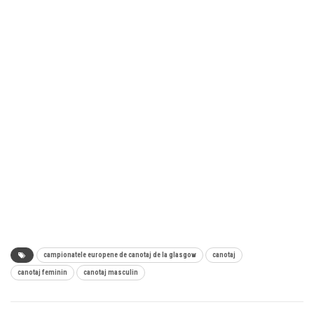
campionatele europene de canotaj de la glasgow
canotaj
canotaj feminin
canotaj masculin