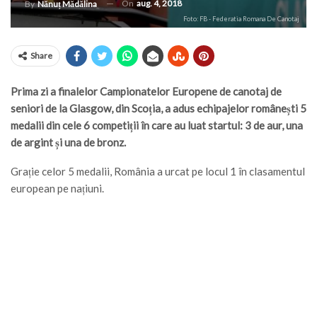
On
aug. 4, 2018
By
Nănuț Mădălina
Foto: FB - Federatia Romana De Canotaj
Share
Prima zi a finalelor Campionatelor Europene de canotaj de
seniori de la Glasgow, din Scoția, a adus echipajelor românești 5
medalii din cele 6 competiții în care au luat startul: 3 de aur, una
de argint și una de bronz.
Grație celor 5 medalii, România a urcat pe locul 1 în clasamentul
european pe națiuni.