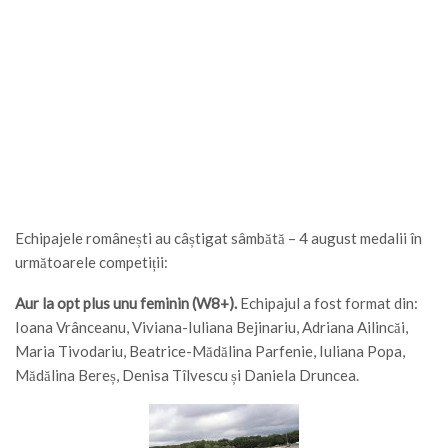
Echipajele românești au câștigat sâmbătă – 4 august medalii în
următoarele competiții:
Aur la opt plus unu feminin (W8+).
Echipajul a fost format din:
Ioana Vrânceanu, Viviana-Iuliana Bejinariu, Adriana Ailincăi,
Maria Tivodariu, Beatrice-Mădălina Parfenie, Iuliana Popa,
Mădălina Bereș, Denisa Tîlvescu și Daniela Druncea.