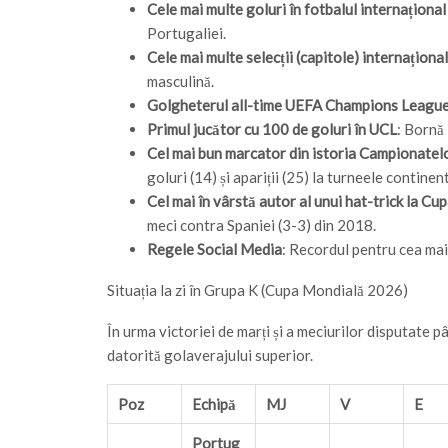
Cele mai multe goluri în fotbalul internațional
Portugaliei.
Cele mai multe selecții (capitole) internaționa
masculină.
Golgheterul all-time UEFA Champions Leagu
Primul jucător cu 100 de goluri în UCL
: Bornă 
Cel mai bun marcator din istoria Campionate
goluri (14) și apariții (25) la turneele continen
Cel mai în vârstă autor al unui hat-trick la C
meci contra Spaniei (3-3) din 2018.
Regele Social Media
: Recordul pentru cea mai
Situația la zi în Grupa K (Cupa Mondială 2026)
În urma victoriei de marți și a meciurilor disputate
datorită golaverajului superior.
Poz
Echipă
MJ
V
E
Portug