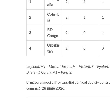
1
2
1
1
alia
Columb
2
2
1
1
ia
RD
3
2
0
1
Congo
Uzbekis
4
2
0
0
tan
Legendă: MJ = Meciuri Jucate; V = Victorii; E = Egaluri;
Diferență Goluri; Pct = Puncte.
Următorul meci al Portugaliei va fi cel decisiv pentr
duminică,
28 iunie 2026
.