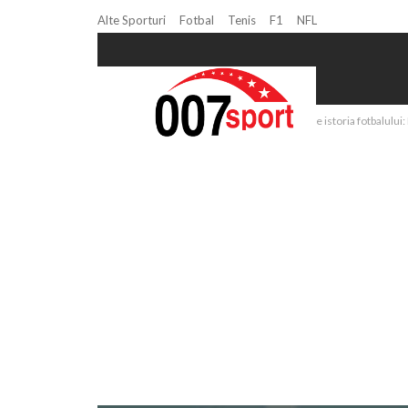
Alte Sporturi
Fotbal
Tenis
F1
NFL
Home
Fotbal
Cristiano Ronaldo rescrie istoria fotbalului