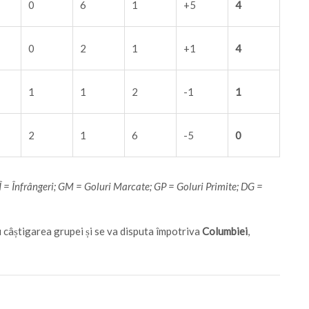
0
6
1
+5
4
0
2
1
+1
4
1
1
2
-1
1
2
1
6
-5
0
 Î = Înfrângeri; GM = Goluri Marcate; GP = Goluri Primite; DG =
u câștigarea grupei și se va disputa împotriva
Columbiei
,