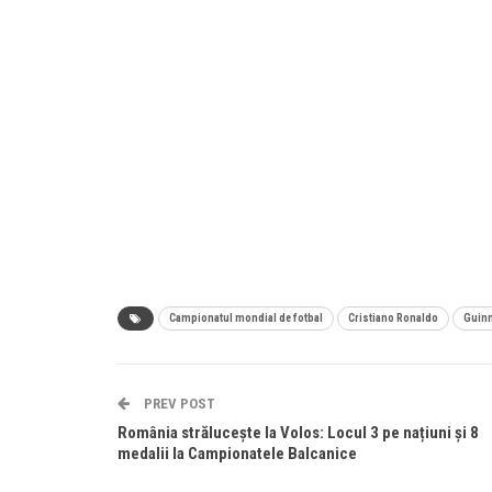
Campionatul mondial de fotbal
Cristiano Ronaldo
Guinn
PREV POST
România strălucește la Volos: Locul 3 pe națiuni și 8
medalii la Campionatele Balcanice