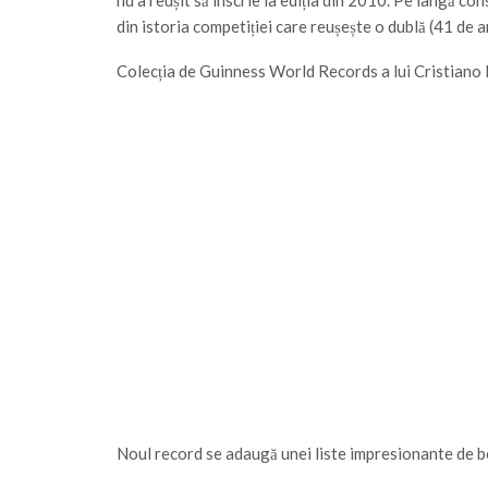
nu a reușit să înscrie la ediția din 2010. Pe lângă con
din istoria competiției care reușește o dublă (41 de an
Colecția de Guinness World Records a lui Cristiano
Noul record se adaugă unei liste impresionante de b