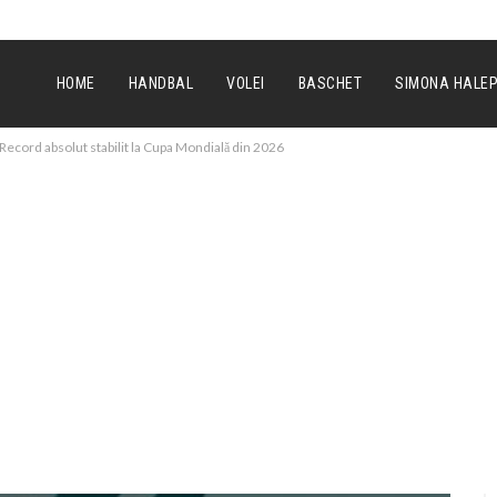
HOME
HANDBAL
VOLEI
BASCHET
SIMONA HALE
: Record absolut stabilit la Cupa Mondială din 2026