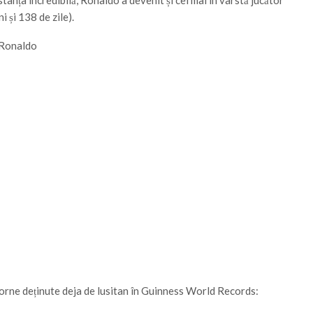
stanța incredibilă, Ronaldo a devenit și cel mai în vârstă jucător
i și 138 de zile).
 Ronaldo
orne deținute deja de lusitan în Guinness World Records: