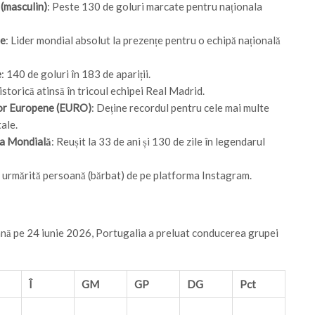
 (masculin)
: Peste 130 de goluri marcate pentru naționala
le
: Lider mondial absolut la prezențe pentru o echipă națională
e
: 140 de goluri în 183 de apariții.
istorică atinsă în tricoul echipei Real Madrid.
lor Europene (EURO)
: Deține recordul pentru cele mai multe
tale.
upa Mondială
: Reușit la 33 de ani și 130 de zile în legendarul
 urmărită persoană (bărbat) de pe platforma Instagram.
 până pe 24 iunie 2026, Portugalia a preluat conducerea grupei
Î
GM
GP
DG
Pct