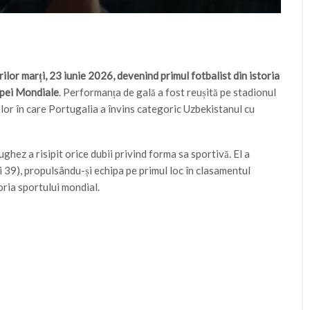
ilor marți, 23 iunie 2026, devenind primul fotbalist din istoria
Cupei Mondiale
. Performanța de gală a fost reușită pe stadionul
elor în care Portugalia a învins categoric Uzbekistanul cu
ghez a risipit orice dubii privind forma sa sportivă. El a
i 39), propulsându-și echipa pe primul loc în clasamentul
oria sportului mondial.