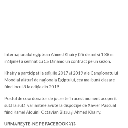
Internaționalul egiptean Ahmed Khairy (26 de ani și 1,88 m
înălțime) a semnat cu CS Dinamo un contract pe un sezon.
Khairy a participat la edițiile 2017 și 2019 ale Campionatului
Mondial alături de naționala Egiptului, cea mai bună clasare
fiind locul 8 la ediția din 2019.
Postul de coordonator de joc este în acest moment acoperit
sută la sută, variantele avute la dispoziție de Xavier Pascual
fiind Kamel Alouini, Octavian Bizău și Ahmed Khairy.
URMĂREȘTE-NE PE FACEBOOK ⤵⤵⤵