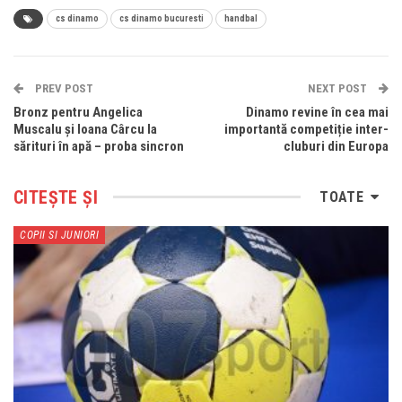
cs dinamo
cs dinamo bucuresti
handbal
PREV POST
NEXT POST
Bronz pentru Angelica
Dinamo revine în cea mai
Muscalu și Ioana Cârcu la
importantă competiție inter-
sărituri în apă – proba sincron
cluburi din Europa
CITEȘTE ȘI
TOATE
COPII SI JUNIORI