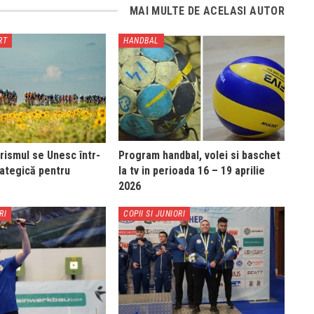
MAI MULTE DE ACELASI AUTOR
RT
HANDBAL
urismul se Unesc într-
Program handbal, volei si baschet
rategică pentru
la tv in perioada 16 – 19 aprilie
2026
RI
COPII SI JUNIORI