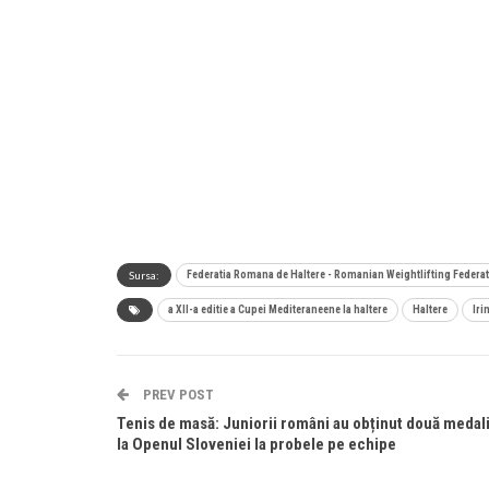
Sursa:
Federatia Romana de Haltere - Romanian Weightlifting Federa
a XII-a editie a Cupei Mediteraneene la haltere
Haltere
Iri
PREV POST
Tenis de masă: Juniorii români au obținut două medali
la Openul Sloveniei la probele pe echipe