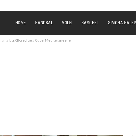
HOME
HANDBAL
VOLEI
BASCHET
SIMONA HALE
mania la a XII-a editie a Cupei Mediteraneene