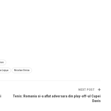
tion
na Lepșa
Nicolae Onica
NEXT POST
i
Tenis: Romania si-a aflat adversara din play-off-ul Cupei
Davis