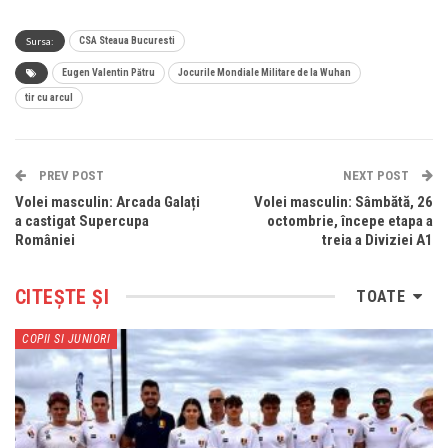
Sursa:
CSA Steaua Bucuresti
Eugen Valentin Pătru
Jocurile Mondiale Militare de la Wuhan
tir cu arcul
PREV POST
NEXT POST
Volei masculin: Arcada Galați
Volei masculin: Sâmbătă, 26
a castigat Supercupa
octombrie, începe etapa a
României
treia a Diviziei A1
CITEȘTE ȘI
TOATE
COPII SI JUNIORI