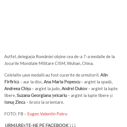
Astfel, delegația României obține cea de-a 7-a medalie de la
Jocurile Mondiale Militare CISM, Wuhan, China.
Celelalte șase medalii au fost cucerite de următorii:
Alin
Firfirică
– aur la disc,
Ana Maria Popescu
– argint la spadă,
Andreea Chițu
– argint la judo,
Andrei Dukov
– argint la lupte
libere,
Suzana Georgiana Șeicariu
– argint la lupte libere și
Ionuț Zincă
– bronz la orientare.
FOTO: FB –
Eugen Valentin Patru
URMĂREȘTE-NE PE FACEBOOK
⤵⤵⤵