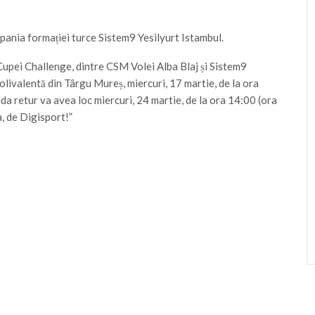
mpania formației turce Sistem9 Yesilyurt Istambul.
Cupei Challenge, dintre CSM Volei Alba Blaj și Sistem9
Polivalentă din Târgu Mureș, miercuri, 17 martie, de la ora
ida retur va avea loc miercuri, 24 martie, de la ora 14:00 (ora
a, de Digisport!”