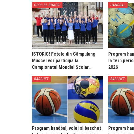
COPII SI JUNIORI
HANDBAL
ISTORIC! Fetele din Câmpulung
Program hand
Muscel vor participa la
la tv in peri
Campionatul Mondial Școlar…
2026
BASCHET
BASCHET
Program handbal, volei si baschet
Program hand