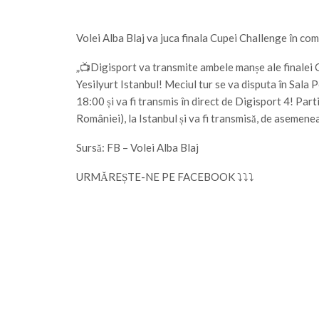
Volei Alba Blaj va juca finala Cupei Challenge în co
„📺Digisport va transmite ambele manșe ale finalei 
Yesilyurt Istanbul! Meciul tur se va disputa în Sala 
18:00 și va fi transmis în direct de Digisport 4! Part
României), la Istanbul și va fi transmisă, de asemene
Sursă: FB – Volei Alba Blaj
URMĂREȘTE-NE PE FACEBOOK ⤵⤵⤵