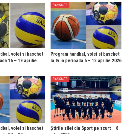
BASCHET
bal, volei si baschet
Program handbal, volei si baschet
oada 16 – 19 aprilie
la tv in perioada 6 – 12 aprilie 2026
BASCHET
bal, volei si baschet
Știrile zilei din Sport pe scurt – 8