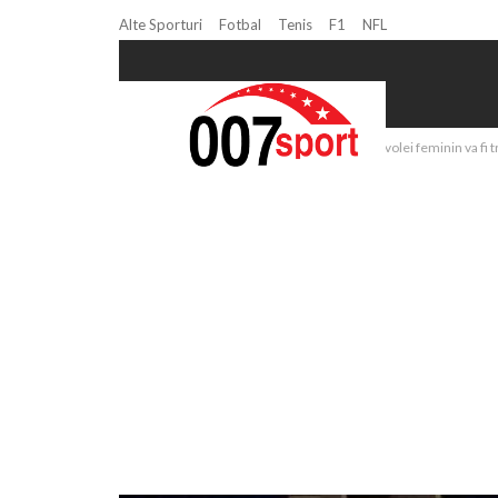
Alte Sporturi
Fotbal
Tenis
F1
NFL
Home
Volei
Finala Cupei Challenge la volei feminin va fi t