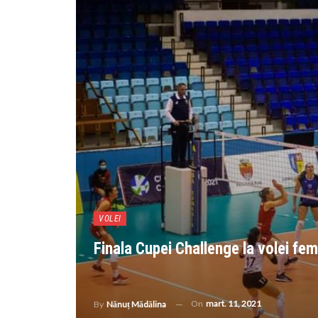
VOLEI
Finala Cupei Challenge la volei femi
On
mart. 11, 2021
By
Nănuț Mădălina