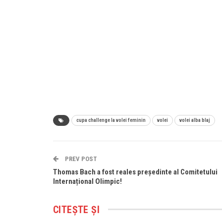
cupa challenge la volei feminin
volei
volei alba blaj
PREV POST
Thomas Bach a fost reales președinte al Comitetului
Internațional Olimpic!
CITEȘTE ȘI