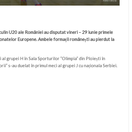
Foto: cev.lu
culin U20 ale României au disputat vineri – 29 iunie primele
pionatelor Europene. Ambele formații românești au pierdut la
al grupei H în Sala Sporturilor ”Olimpia” din Ploiești în
ii” s-au duelat în primul meci al grupei J cu naționala Serbiei.