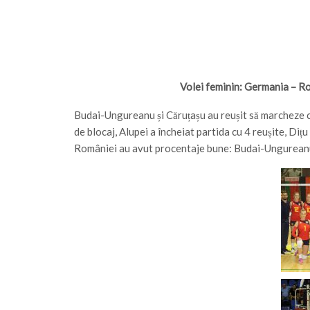
Volei feminin: Germania – 
Budai-Ungureanu și Căruțașu au reușit să marcheze 
de blocaj, Alupei a încheiat partida cu 4 reușite, Dițu
României au avut procentaje bune: Budai-Ungureanu