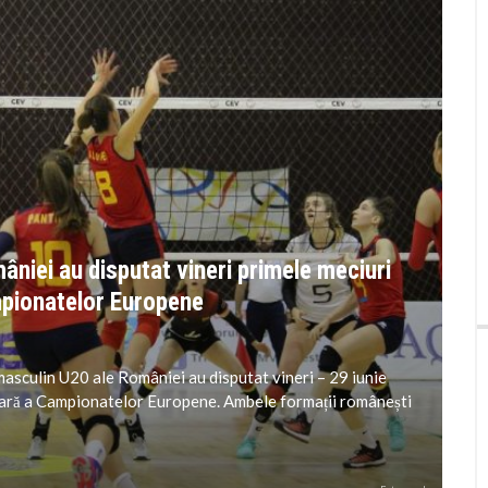
âniei au disputat vineri primele meciuri
ampionatelor Europene
 masculin U20 ale României au disputat vineri – 29 iunie
minară a Campionatelor Europene. Ambele formații românești