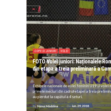
COPII SI JUNIORI
VOLEI
FOTO Volei juniori: Naționalele Rom
din etapa a treia preliminară a C
Echipele naționale de volei feminin U19 și volei
primele meciuri din cadrul etapei a treia preli
au pierdut la capătul a 4 seturi.
On
iun. 29, 2018
By
Nănuț Mădălina