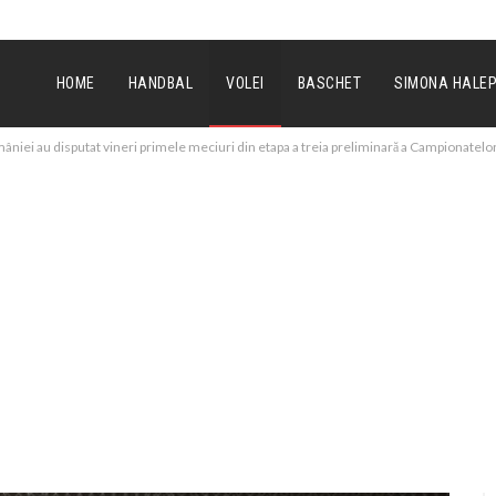
HOME
HANDBAL
VOLEI
BASCHET
SIMONA HALE
mâniei au disputat vineri primele meciuri din etapa a treia preliminară a Campionatel