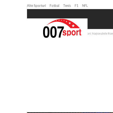
Alte Sporturi
Fotbal
Tenis
F1
NFL
Home
Copii si Juniori
FOTO Volei juniori: Naționalele Ro