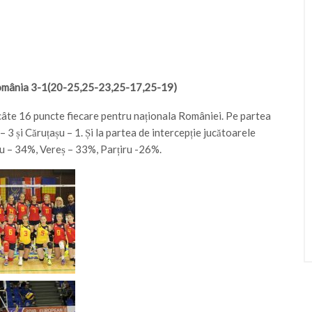
România 3-1(20-25,25-23,25-17,25-19)
câte 16 puncte fiecare pentru naționala României. Pe partea
 – 3 și Căruțașu – 1. Și la partea de intercepție jucătoarele
 – 34%, Vereș – 33%, Parțiru -26%.