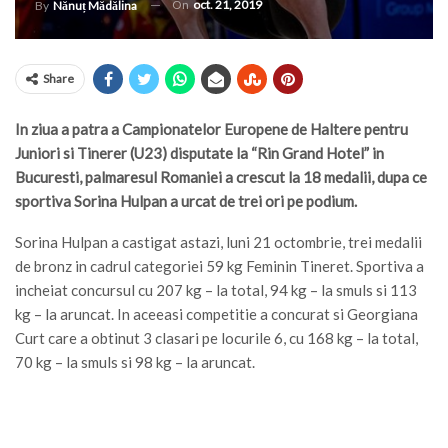
On
oct. 21, 2019
By
Nănuț Mădălina
Share
In ziua a patra a Campionatelor Europene de Haltere pentru
Juniori si Tinerer (U23) disputate la “Rin Grand Hotel” in
Bucuresti, palmaresul Romaniei a crescut la 18 medalii, dupa ce
sportiva Sorina Hulpan a urcat de trei ori pe podium.
Sorina Hulpan a castigat astazi, luni 21 octombrie, trei medalii
de bronz in cadrul categoriei 59 kg Feminin Tineret. Sportiva a
incheiat concursul cu 207 kg – la total, 94 kg – la smuls si 113
kg – la aruncat. In aceeasi competitie a concurat si Georgiana
Curt care a obtinut 3 clasari pe locurile 6, cu 168 kg – la total,
70 kg – la smuls si 98 kg – la aruncat.