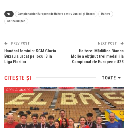
Campionatelor Europene de Haltere pentru Juniori și Tineret
Haltere
sorina hulpan
PREV POST
NEXT POST
Handbal feminin: SCM Gloria
Haltere: Mădălina Bianca
Buzau a urcat pe locul 3 in
Molie a obținut trei medalii la
Liga Florilor
Campionatele Europene U23
CITEȘTE ȘI
TOATE
COPII SI JUNIORI