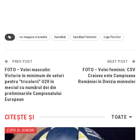
cs magura cisnadie
handbal
handbal feminin
Liga Florilor
PREV POST
NEXT POST
FOTO – Volei masculin:
FOTO – Volei feminin: CSV
Victorie în minimum de seturi
Craiova este Campioana
pentru ”tricolorii” U20 în
României în Divizia minivolei
meciul cu numărul doi din
preliminariile Campionatului
European
CITEȘTE ȘI
TOATE
COPII SI JUNIORI