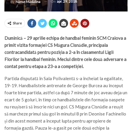
On
apr. 29, 2018
By
Nănuț Mădălina
Share
Duminică – 29 aprilie echipa de handbal feminin SCM Craiova a
primit vizita formației CS Măgura Cisnădie, principala
contracandidată pentru poziția a 2-a în clasamentul Ligii
Florilor la handbal feminin. Meciul dintre cele două adversare a
contat pentru etapa a 23-a a competiției.
Partida disputată în Sala Polivalentă s-a încheiat la egalitate,
19-19. Handbalistele antrenate de George Burcea au început
foarte bine partida, astfel ca după 7 minute de joc aveau deja un
ecart de 5 goluri, în timp ce handbalistele din formația oaspete
nu reușiseră să înscrie nici un gol. CS Măgura Cisnădie a reușit
să marcheze primul său gol în minutul 8 prin Deonise Fachinello
și din acest moment a început lupta pentru apropiere de
formația gazdă. Pauza le-a gasit pe cele două echipe la