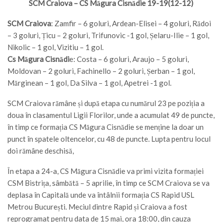
SCM Craiova – CS Măgura Cisnădie 19-19(12-12)
SCM Craiova
: Zamfir – 6 goluri, Ardean-Elisei – 4 goluri, Rădoi
– 3 goluri, Țicu – 2 goluri, Trifunovic -1 gol, Șelaru-Ilie – 1 gol,
Nikolic – 1 gol, Vizitiu – 1 gol.
Cs Măgura Cisnădi
e: Costa – 6 goluri, Araujo – 5 goluri,
Moldovan – 2 goluri, Fachinello – 2 goluri, Șerban – 1 gol,
Mărginean – 1 gol, Da Silva – 1 gol, Apetrei -1 gol.
SCM Craiova rămâne și după etapa cu numărul 23 pe poziția a
doua în clasamentul Ligii Florilor, unde a acumulat 49 de puncte,
în timp ce formația CS Măgura Cisnădie se menține la doar un
punct în spatele oltencelor, cu 48 de puncte. Lupta pentru locul
doi rămâne deschisă,
În etapa a 24-a, CS Măgura Cisnădie va primi vizita formației
CSM Bistrița, sâmbătă – 5 aprilie, în timp ce SCM Craiova se va
deplasa în Capitală unde va întâlnii formația CS Rapid USL
Metrou București. Meciul dintre Rapid și Craiova a fost
reprogramat pentru data de 15 mai, ora 18:00, din cauza