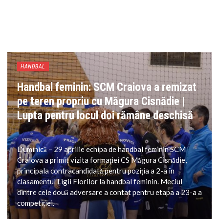
HANDBAL
Handbal feminin: SCM Craiova a remizat
pe teren propriu cu Măgura Cisnădie |
Lupta pentru locul doi rămâne deschisă
Duminică – 29 aprilie echipa de handbal feminin SCM
Craiova a primit vizita formației CS Măgura Cisnădie,
principala contracandidată pentru poziția a 2-a în
clasamentul Ligii Florilor la handbal feminin. Meciul
dintre cele două adversare a contat pentru etapa a 23-a a
competiției.