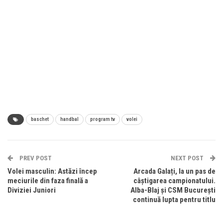
baschet
handbal
program tv
volei
PREV POST
NEXT POST
Volei masculin: Astăzi încep
Arcada Galați, la un pas de
meciurile din faza finală a
câștigarea campionatului.
Diviziei Juniori
Alba-Blaj și CSM București
continuă lupta pentru titlu