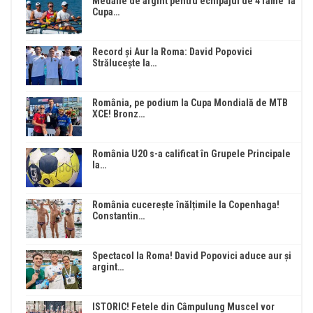
Medalie de argint pentru echipajul de 4 rame la
Cupa…
Record și Aur la Roma: David Popovici
Strălucește la…
România, pe podium la Cupa Mondială de MTB
XCE! Bronz…
România U20 s-a calificat în Grupele Principale
la…
România cucerește înălțimile la Copenhaga!
Constantin…
Spectacol la Roma! David Popovici aduce aur și
argint…
ISTORIC! Fetele din Câmpulung Muscel vor