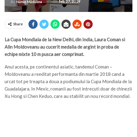
On
feb. 27, 2019
By
Nănuț Mădălina
Share
La Cupa Mondiala de la New Delhi, din India, Laura Coman si
Alin Moldoveanu au cucerit medalia de argint in proba de
echipe mixte 10 m pusca aer comprimat.
Anul acesta, pe continentul asiatic, tandemul Coman –
Moldoveanu a reeditat performanta din martie 2018 cand a
urcat tot pe treapta a doua a podiumului la Cupa Mondiala de la
Guadalajara. In Mexic, romanii au fost intrecuti doar de chinezii
Xu Hong si Chen Keduo, care au stabilit un nou record mondial.