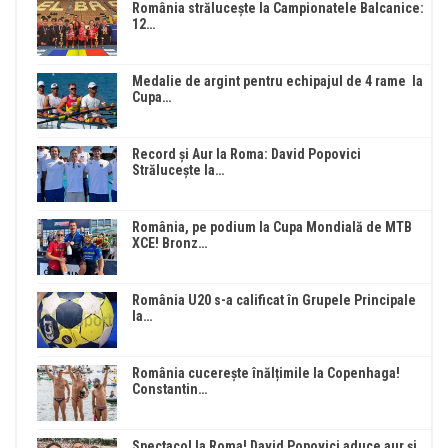
România strălucește la Campionatele Balcanice:
12…
Medalie de argint pentru echipajul de 4 rame la
Cupa…
Record și Aur la Roma: David Popovici
Strălucește la…
România, pe podium la Cupa Mondială de MTB
XCE! Bronz…
România U20 s-a calificat în Grupele Principale
la…
România cucerește înălțimile la Copenhaga!
Constantin…
Spectacol la Roma! David Popovici aduce aur și