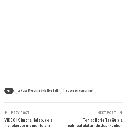
La Cupa Mondiala de la New Delhi
pusca aer comprimat
PREV POST
NEXT POST
VIDEO | Simona Halep, cele
Tenis: Horia Tecău s-a
mai plăcute momente din
calificat alături de Jean-Julien