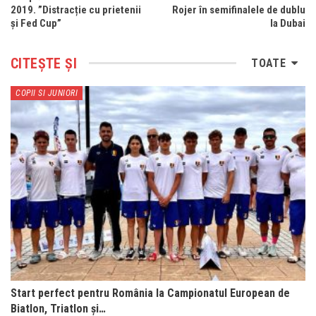
2019. ”Distracție cu prietenii
Rojer în semifinalele de dublu
și Fed Cup”
la Dubai
CITEȘTE ȘI
TOATE
COPII SI JUNIORI
Start perfect pentru România la Campionatul European de
Biatlon, Triatlon și…