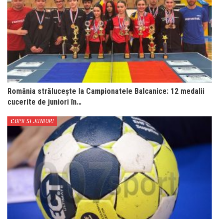
România strălucește la Campionatele Balcanice: 12 medalii
cucerite de juniori în…
COPII SI JUNIORI