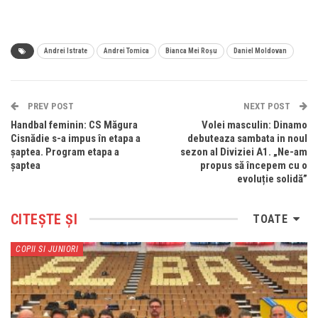
Andrei Istrate
Andrei Tomica
Bianca Mei Roșu
Daniel Moldovan
PREV POST
NEXT POST
Handbal feminin: CS Măgura
Volei masculin: Dinamo
Cisnădie s-a impus în etapa a
debuteaza sambata in noul
șaptea. Program etapa a
sezon al Diviziei A1. „Ne-am
șaptea
propus să începem cu o
evoluție solidă”
CITEȘTE ȘI
TOATE
COPII SI JUNIORI