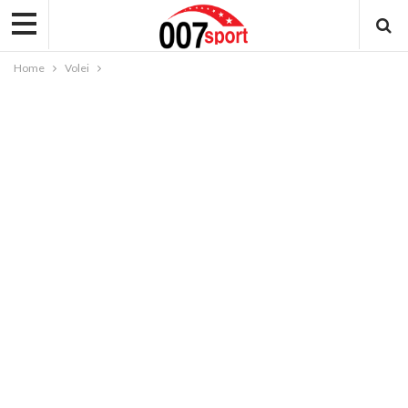
Home
Volei