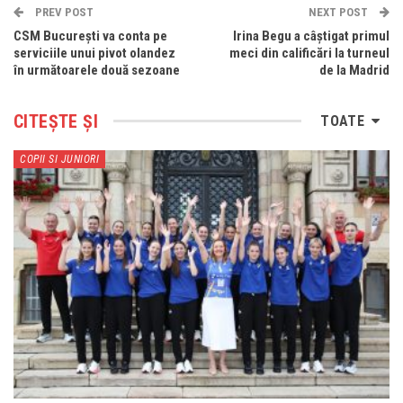
PREV POST
NEXT POST
CSM București va conta pe
Irina Begu a câștigat primul
serviciile unui pivot olandez
meci din calificări la turneul
în următoarele două sezoane
de la Madrid
CITEȘTE ȘI
TOATE
COPII SI JUNIORI