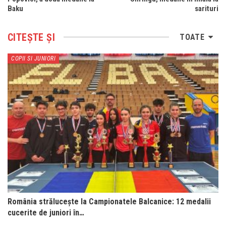
Baku
sarituri
CITEȘTE ȘI
TOATE
COPII SI JUNIORI
România strălucește la Campionatele Balcanice: 12 medalii
cucerite de juniori în…