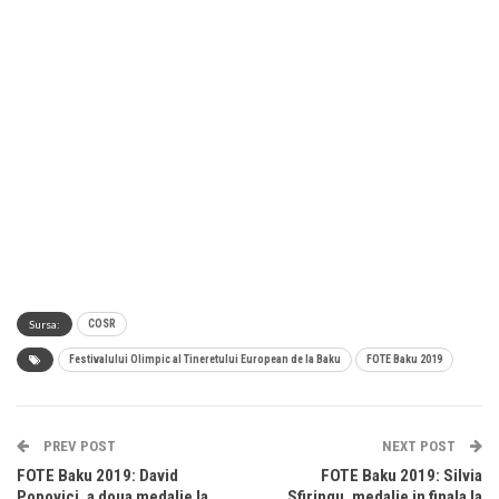
Sursa:
COSR
Festivalului Olimpic al Tineretului European de la Baku
FOTE Baku 2019
PREV POST
NEXT POST
FOTE Baku 2019: David
FOTE Baku 2019: Silvia
Popovici, a doua medalie la
Sfiringu, medalie in finala la