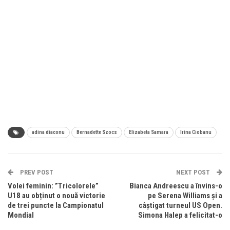
adina diaconu
Bernadette Szocs
Elizabeta Samara
Irina Ciobanu
PREV POST
NEXT POST
Volei feminin: ”Tricolorele”
Bianca Andreescu a învins-o
U18 au obținut o nouă victorie
pe Serena Williams şi a
de trei puncte la Campionatul
câştigat turneul US Open.
Mondial
Simona Halep a felicitat-o