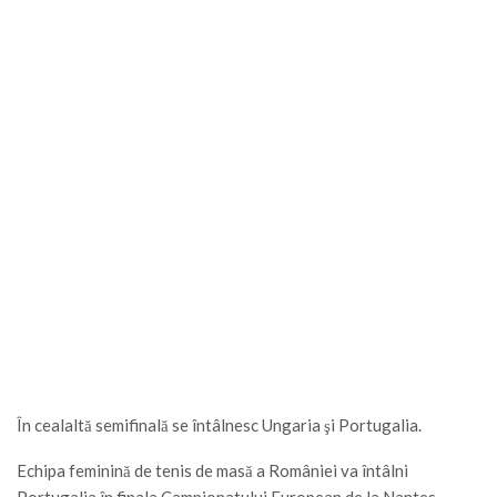
În cealaltă semifinală se întâlnesc Ungaria şi Portugalia.
Echipa feminină de tenis de masă a României va întâlni
Portugalia în finala Campionatului European de la Nantes.