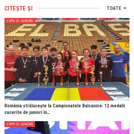
CITEȘTE ȘI
TOATE
COPII SI JUNIORI
România strălucește la Campionatele Balcanice: 12 medalii
cucerite de juniori în…
COPII SI JUNIORI