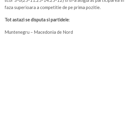
scor 3-0(25-11.25-14.25-12) si si-a asigurat participarea in
faza superioara a competitie de pe prima pozitie.
Tot astazi se disputa si partidele
:
Muntenegru – Macedonia de Nord