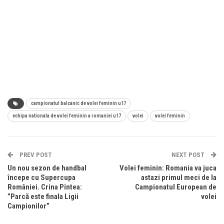
campionatul balcanic de volei feminin u17
echipa nationala de volei feminin a romaniei u17
volei
volei feminin
PREV POST
NEXT POST
Un nou sezon de handbal
Volei feminin: Romania va juca
începe cu Supercupa
astazi primul meci de la
României. Crina Pintea:
Campionatul European de
”Parcă este finala Ligii
volei
Campionilor”