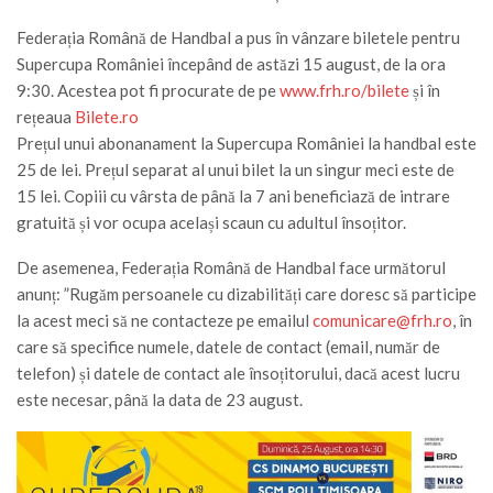
Federația Română de Handbal a pus în vânzare biletele pentru
Supercupa României începând de astăzi 15 august, de la ora
9:30. Acestea pot fi procurate de pe
www.frh.ro/bilete
și în
rețeaua
Bilete.ro
Prețul unui abonanament la Supercupa României la handbal este
25 de lei. Prețul separat al unui bilet la un singur meci este de
15 lei. Copiii cu vârsta de până la 7 ani beneficiază de intrare
gratuită și vor ocupa același scaun cu adultul însoțitor.
De asemenea, Federația Română de Handbal face următorul
anunț: ”Rugăm persoanele cu dizabilități care doresc să participe
la acest meci să ne contacteze pe emailul
comunicare@frh.ro
, în
care să specifice numele, datele de contact (email, număr de
telefon) și datele de contact ale însoțitorului, dacă acest lucru
este necesar, până la data de 23 august.