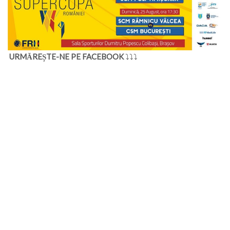
URMĂREȘTE-NE PE FACEBOOK
⤵⤵⤵