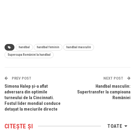
handbal
handbal feminin
handbal masculin
Supercupa României la handbal
PREV POST
NEXT POST
Simona Halep și-a aflat
Handbal masculin:
adversara din optimile
Supertransfer la campioana
turneului de la Cincinnati.
României
Fostul lider mondial conduce
detașat la meciurile directe
CITEȘTE ȘI
TOATE