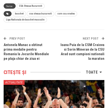
Sursa:
CSA Steaua Bucuresti
baschet
csa steaua bucuresti
csm csu oradea
Liga Nationala de baschet masculin
PREV POST
NEXT POST
Antonela Manac a obtinut
Ioana Puia de la CSM Craiova
prima medalie pentru
si Sorin Mineran de la CSU
Romania la Jocurile Mondiale
Arad sunt campioni nationali
pe plaja chiar de ziua ei
la maraton
CITEȘTE ȘI
TOATE
ACTUALITATE