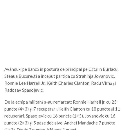
Avându-l pe bancă în postura de principal pe Cătălin Burlacu,
Steaua București a început partida cu Strahinja Jovanovic,
Ronnie Lee Harrell Jr., Keith Charles Clanton, Radu Vîrnă și
Radosav Spasojevic.
De la echipa militară s-au remarcat: Ronnie Harrell jr. cu 25
puncte (4×3) și 7 recuperări, Keith Clanton cu 18 puncte și 11
recuperări, Spasojevic cu 16 puncte (1×3), Jovanovic cu 16
puncte (2×3) și 5 pase decisive, Andrei Mandache 7 puncte
(1×3), Davis 2 puncte, Mâinea 1 punct.