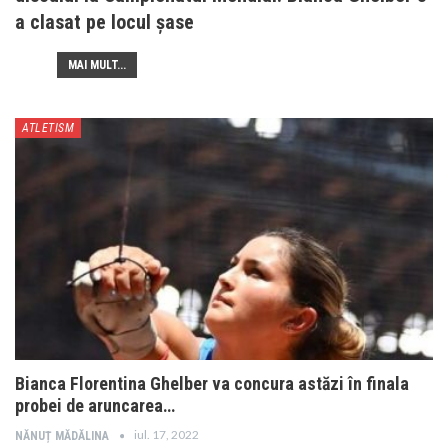
a clasat pe locul șase
MAI MULT...
ATLETISM
Bianca Florentina Ghelber va concura astăzi în finala
probei de aruncarea…
iul. 17, 2022
NĂNUȚ MĂDĂLINA