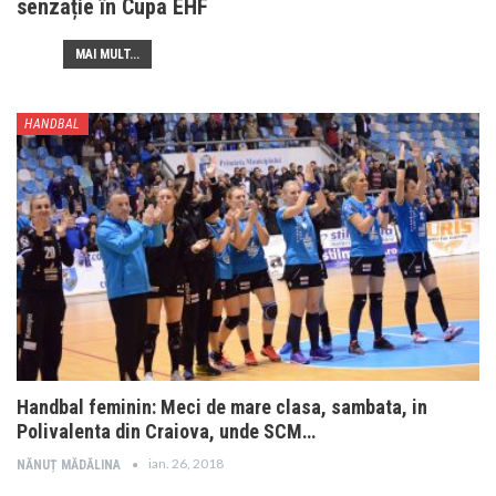
senzație în Cupa EHF
MAI MULT...
HANDBAL
Handbal feminin: Meci de mare clasa, sambata, in
Polivalenta din Craiova, unde SCM…
ian. 26, 2018
NĂNUȚ MĂDĂLINA