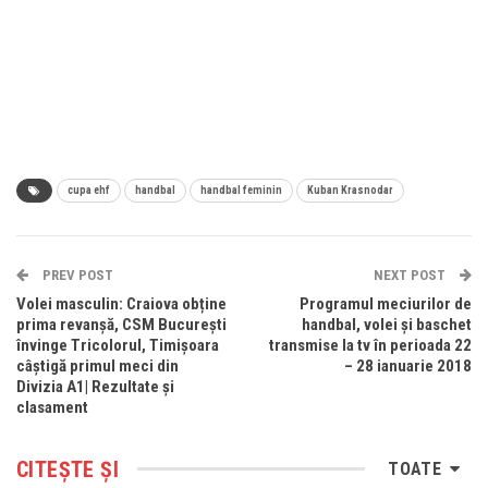
cupa ehf
handbal
handbal feminin
Kuban Krasnodar
PREV POST
NEXT POST
Volei masculin: Craiova obține
Programul meciurilor de
prima revanșă, CSM București
handbal, volei și baschet
învinge Tricolorul, Timișoara
transmise la tv în perioada 22
câștigă primul meci din
– 28 ianuarie 2018
Divizia A1| Rezultate și
clasament
CITEȘTE ȘI
TOATE