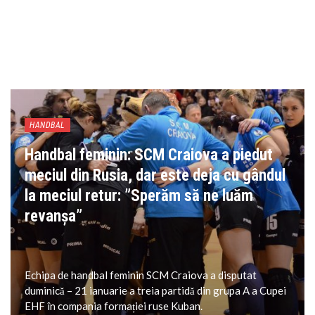
HANDBAL
Handbal feminin: SCM Craiova a piedut
meciul din Rusia, dar este deja cu gândul
la meciul retur: ”Sperăm să ne luăm
revanșa”
Echipa de handbal feminin SCM Craiova a disputat
duminică – 21 ianuarie a treia partidă din grupa A a Cupei
EHF în compania formației ruse Kuban.