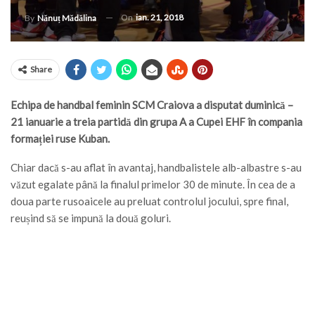
On
ian. 21, 2018
By
Nănuț Mădălina
Share
Echipa de handbal feminin SCM Craiova a disputat duminică –
21 ianuarie a treia partidă din grupa A a Cupei EHF în compania
formației ruse Kuban.
Chiar dacă s-au aflat în avantaj, handbalistele alb-albastre s-au
văzut egalate până la finalul primelor 30 de minute. În cea de a
doua parte rusoaicele au preluat controlul jocului, spre final,
reușind să se impună la două goluri.