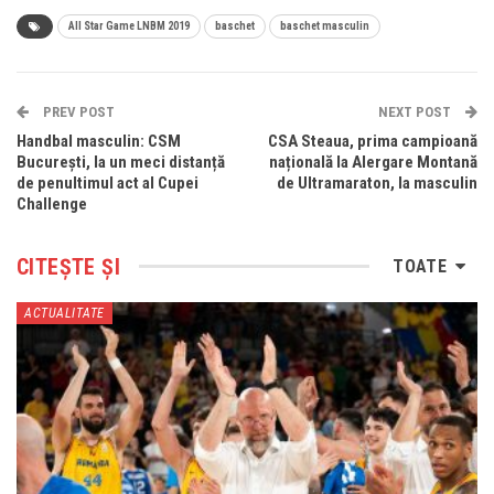
All Star Game LNBM 2019
baschet
baschet masculin
PREV POST
NEXT POST
Handbal masculin: CSM
CSA Steaua, prima campioană
București, la un meci distanță
națională la Alergare Montană
de penultimul act al Cupei
de Ultramaraton, la masculin
Challenge
CITEȘTE ȘI
TOATE
ACTUALITATE