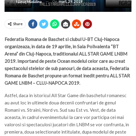
On
mart. 29, 2019
By
Nănuț Mădălina
Share
Federatia Romana de Baschet si clubul U-BT Cluj-Napoca
organizeaza, in data de 19 aprilie, in Sala Polivalenta “BT
Arena” din Cluj-Napoca, traditionalul ALL STAR GAME LNBM
2019. Importand de peste Ocean modelul celor care au creat
spectacolul stelelor de sub panouri, de data aceasta, Federatia
Romana de Baschet propune un format inedit pentru ALL STAR
GAME LNBM – CLUJ-NAPOCA 2019.
Astfel, daca in istoricul All Star Game din baschetul romanesc
au avut loc in ultimele doua decenii confruntari de genul
Romani vs. Straini, Nord vs. Sud sau Est vs. Vest, de data
aceasta, in cadrul evenimentului la care vor participa cei mai
valorosi si spectaculosi jucatori din LNBM se vor confrunta, in
premiera, doua selectionate intitulate, dupa modelul de peste