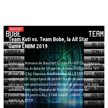
BASCHET
Team Kuti vs. Team Bobe, la All Star
Game LNBM 2019
Federatia Romana de Baschet si clubul U-BT Cluj-Napoca
organizeaza, in data de 19 aprilie, in Sala Polivalenta “BT
Arena” din Cluj-Napoca, traditionalul ALL STAR GAME
LNBM 2019. Importand de peste Ocean modelul celor
care au creat spectacolul stelelor de sub panouri, de data
aceasta, Federatia Romana de Baschet propune un
format inedit pentru ALL STAR GAME LNBM – CLUJ-
NAPOCA 2019.