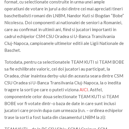
format, cu selectionate construite in urma unei ample
operatiuni de votare in jurul a doi dintre cei mai apreciati tineri
baschetbalisti romani din LNBM, Nandor Kuti si Bogdan “Bobe”
Nicolescu. Doi componenti ai nationalei de seniori a Romaniei,
care au confirmat in ultimii ani, fiind si jucatori importanti in
cadrul echipelor CSM CSU Oradea si U-Banca Transilvania
Cluj-Napoca, campioanele ultimelor editii ale Ligii Nationale de
Baschet.
Totodata, pentru ca selectionatele TEAM KUTI si TEAM BOBE
sa fie echilibrate valoric, cei doi jucatori au participat, la
Oradea, chiar inaintea derby-ului din aceasta seara dintre CSM
CSU Oradea si U-Banca Transilvania Cluj-Napoca, la o inedita
tragere la sorti pe care o puteti viziona
AICI
. Astfel,
componentele celor doua selectionate TEAM KUTI si TEAM
BOBE vor fi votate dintr-o baza de date in care sunt inclusi
jucatori care provin dupa cum urmeaza (n.n. – ordinea echipelor
trase la sorti a fost luata din clasamentul LNBM la zi):
TEAM KUTI – de la BC CSU Sibiu, SCMU Craiova, SCM